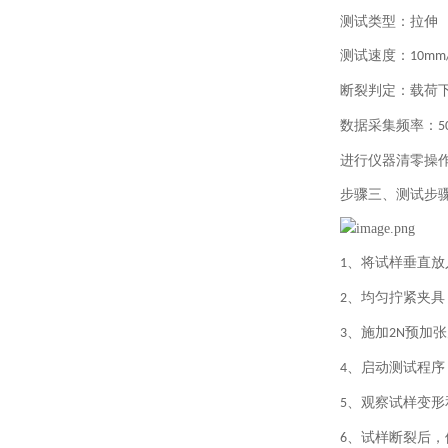
测试类型：拉伸
测试速度：
10mm
断裂判定：载荷
数据采集频率：
5
进行仪器清零操
步骤三、测试步
、将试样垂直放
1
、均匀拧紧夹具
2
、施加
预加张
3
2N
、启动测试程序
4
、观察试样变形
5
、试样断裂后，
6