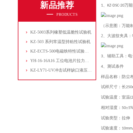
新品推荐
、
万能
1
KZ-DSC-20
PRODUCTS
（示意图：万能
KZ-5003系列橡塑低温脆性试验机
2、大波纹夹具
KZ-503 系列常温型持粘性试验机
KZ-ECTS-500电磁铁特性试验系统
、辅助工具：电
3
YH-16-16A16 工位电池片拉力试验机
、测试条件
4
KZ-LY71-UV冲击试样缺口液压拉床
样品名称：防尘
试样尺寸：长
25
试验温度：室温
(
相对湿度：
±
50
5
试验类型：拉伸
试验速度：
10mm