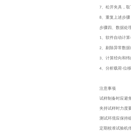
、松开夹具，取
7
、重复上述步骤
8
步骤四、数据处
、软件自动计算
1
、剔除异常数据
2
、计算经向和纬
3
、分析载荷
位
4
-
注意事项
试样制备时应避
夹持试样时力度
测试环境应保持
定期校准试验机