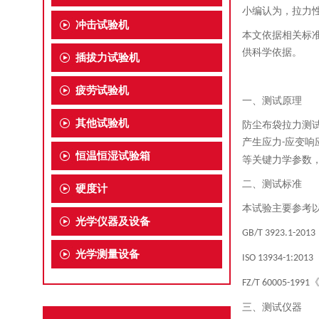
小编认为，拉力
冲击试验机
本文依据相关标
供科学依据。
插拔力试验机
疲劳试验机
一、测试原理
其他试验机
防尘布袋拉力测
产生应力
应变响
-
恒温恒湿试验箱
等关键力学参数
二、测试标准
硬度计
本试验主要参考
光学仪器及设备
GB/T 3923.1-2013
光学测量设备
ISO 13934-1:2013
FZ/T 60005-1991
三、测试仪器