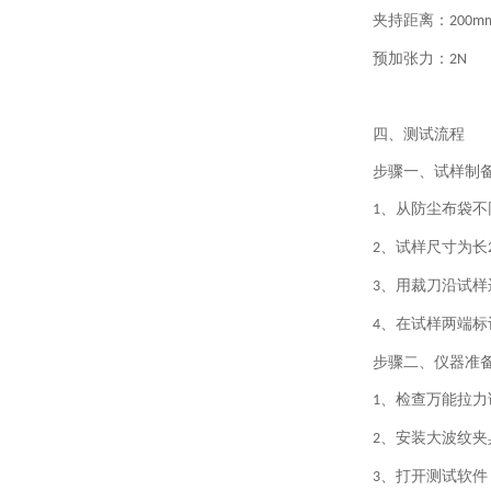
夹持距离：
200m
预加张力：
2N
四、测试流程
步骤一、试样制
、从防尘布袋不
1
、试样尺寸为长
2
、用裁刀沿试样
3
、在试样两端标
4
步骤二、仪器准
、检查万能拉力
1
、安装大波纹夹
2
、打开测试软件
3