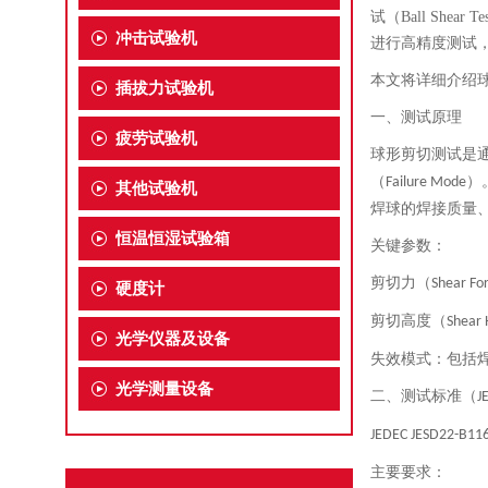
试（
Ball Shear Tes
冲击试验机
进行高精度测试
本文将详细介绍
插拔力试验机
一、测试原理
疲劳试验机
球形剪切测试是
（
）
Failure Mode
其他试验机
焊球的焊接质量
恒温恒湿试验箱
关键参数：
剪切力（
Shear Fo
硬度计
剪切高度（
Shear 
光学仪器及设备
失效模式：包括
光学测量设备
二、
测试标准（
J
JEDEC JESD22-B11
主要要求：