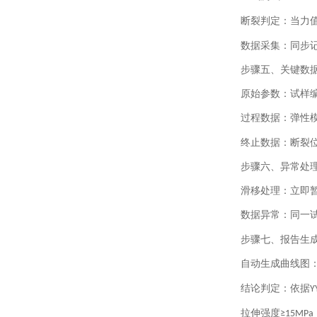
断裂判定：当力
数据采集：同步
步骤五、
关键数
原始参数：试样
过程数据：弹性
终止数据：断裂
步骤六、
异常处
滑移处理：立即
数据异常：同一
步骤七、
报告生
自动生成曲线图
结论判定：依据
Y
拉伸强度
≥15MPa