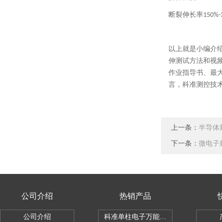
断裂伸长率
150%-
以上就是小编介
伸测试方法和视
作业指导书、最
言，科准测控技
上一条：
半导体
下一条：
微电子
公司介绍
热销产品
公司介绍
科准单柱电子万能拉力机KZ-SSBC-500