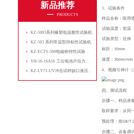
新品推荐
3、
试验条件
PRODUCTS
样品名称：医用
试验温度：室温
KZ-5003系列橡塑低温脆性试验机
试验类型：拉伸
KZ-503 系列常温型持粘性试验机
标距：
50mm
KZ-ECTS-500电磁铁特性试验系统
速度
：
30mm/min
YH-16-16A16 工位电池片拉力试验机
4、
视频引伸计（
KZ-LY71-UV冲击试样缺口液压拉床
四、
测试流程
步骤一、
样品准
取样要求：从同
预处理：按
GB/T 
步骤二、
设备调