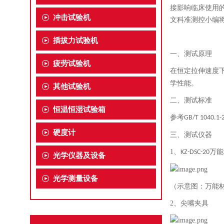
接影响临床使用
冲击试验机
文科准测控小编
插拔力试验机
一、测试原理
疲劳试验机
在恒定拉伸速度
学性能。
其他试验机
二、测试标准
恒温恒湿试验箱
参考
GB/T 1040.1-
硬度计
三、测试仪器
1、
万能
KZ-DSC-20
光学仪器及设备
光学测量设备
（示意图：万能
2、
尖嘴夹具