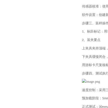
传感器校准：使
软件设置：创建
步骤三、
装样操
、
标距标记：用
1
、
装夹要点
2
上夹具夹持顶端
下夹具缓慢闭合
用游标卡尺复核
步骤四、
测试执
速度控制：采用
预加载阶段：
5mm
正式测试：
30mm