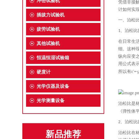
冲击试验机
凭借非接
计如何实
插拔力试验机
一、
泊松
疲劳试验机
、
泊松比
1
在日常生
其他试验机
细。这种
纵向应变之
恒温恒湿试验箱
用公式表示
所以有ε′
硬度计
=-
光学仪器及设备
光学测量设备
泊松比是
《弹性体
、
泊松比
2
新品推荐
泊松比在