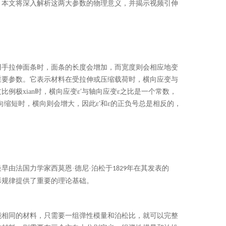
。本文将深入解析这两大参数的物理意义，并揭示视频引伸
用手拉伸面条时，面条的长度会增加，而宽度则会相应地变
重要参数。它表示材料在受拉伸或压缩载荷时，横向应变与
例极xian时，横向应变
ε′与轴向应变ε之比是一个常数，
向缩短时，横向则会增大，因此ε′和ε的正负号总是相反的，
最早由法国力学家西莫恩
·德尼·泊松于
年在其发表的
1829
形规律提供了重要的理论基础。
能相同的材料，只需要一组弹性模量和泊松比，就可以完整