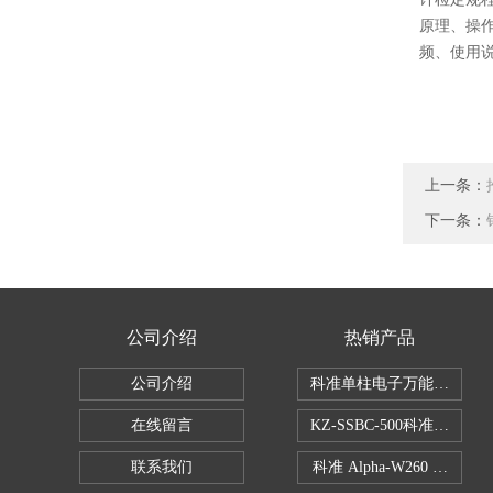
原理、操
频、使用
上一条：
下一条：
公司介绍
热销产品
公司介绍
科准单柱电子万能拉力机KZ-S
在线留言
KZ-SSBC-500科准单柱
联系我们
科准 Alpha-W260 半