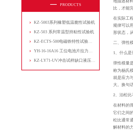
地描述材
PRODUCTS
比，才能
在实际工
KZ-5003系列橡塑低温脆性试验机
规律可以
KZ-503 系列常温型持粘性试验机
形状态，
KZ-ECTS-500电磁铁特性试验系统
二、
弹性
YH-16-16A16 工位电池片拉力试验机
、
什么是
1
KZ-LY71-UV冲击试样缺口液压拉床
弹性模量
称为杨氏
就是应力
大。换句
、
泊松比
2
在材料的
它们之间
松比通常
解材料的