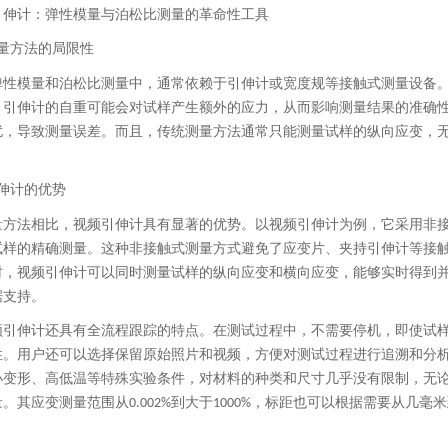
引伸计：弹性模量与泊松比测量的革命性工具
量方法的局限性
弹性模量和泊松比测量中，通常依赖于引伸计或宽度规等接触式测量设备
，引伸计的自重可能会对试样产生额外的应力，从而影响测量结果的准确
扰，导致测量误差。而且，传统测量方法通常只能测量试样的纵向应变，
伸计的优势
量方法相比，视频引伸计具有显著的优势。以视频引伸计为例，它采用非
试样的精确测量。这种非接触式测量方式避免了应变片、夹持引伸计等接
时，视频引伸计可以同时测量试样的纵向应变和横向应变，能够实时得到
据支持。
频引伸计还具有全流程跟踪的特点。在测试过程中，不需要停机，即使试
性。用户还可以选择保留原始照片和视频，方便对测试过程进行追溯和分
小变形、高低温等特殊实验条件，对材料的种类和尺寸几乎没有限制，无
量。其应变测量范围从
到大于
，标距也可以根据需要从几毫米
0.002%
1000%
。