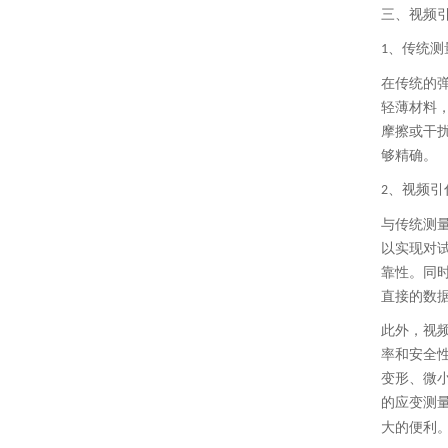
三、
视频
、
传统测
1
在传统的
轻薄材料
摩擦或干
够精确。
、
视频引
2
与传统测
以实现对
靠性。同
直接的数
此外，视
率和安全
变形、微
的应变测
大的便利