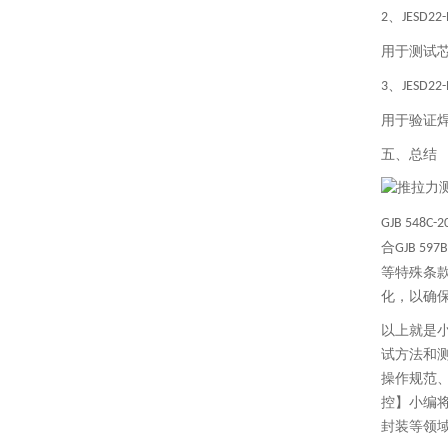
、
2
JESD22
用于测试
、
3
JESD22
用于验证
五、总结
GJB 548C-2
合
GJB 597B
等特殊条
化，以确
以上就是
试方法和
操作规范
控】小编将
封装等领