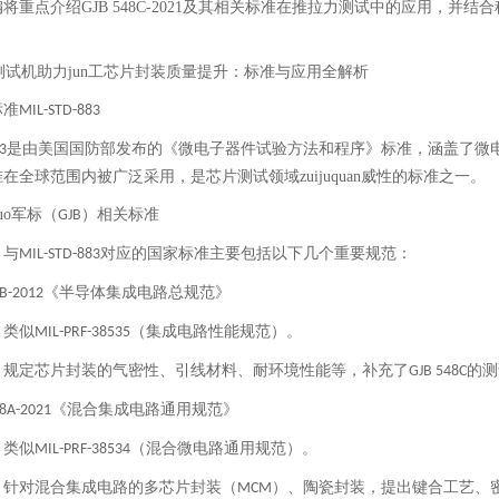
将重点介绍GJB 548C-2021及其相关标准在推拉力测试中的应用，
标准
MIL-STD-883
是由美国国防部发布的《微电子器件试验方法和程序》标准，涵盖了微
3
在全球范围内被广泛采用，是芯片测试领域zuijuquan威性的标准之一。
uo军标（
）相关标准
GJB
，与
对应的国家标准主要包括以下几个重要规范：
MIL-STD-883
《半导体集成电路总规范》
B-2012
：类似
（集成电路性能规范）。
MIL-PRF-38535
：规定芯片封装的气密性、引线材料、耐环境性能等，补充了
的测
GJB 548C
《混合集成电路通用规范》
8A-2021
：类似
（混合微电路通用规范）。
MIL-PRF-38534
：针对混合集成电路的多芯片封装（
）、陶瓷封装，提出键合工艺、
MCM