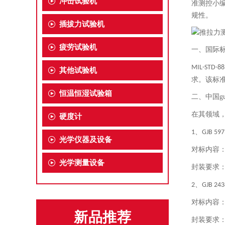
冲击试验机
准测控小编
规性。
插拔力试验机
疲劳试验机
一、国际
MIL-STD-88
其他试验机
求。该标准
恒温恒湿试验箱
二、中国g
在其领域
硬度计
、
1
GJB 597
光学仪器及设备
对标内容
光学测量设备
封装要求
、
2
GJB 243
对标内容
新品推荐
封装要求