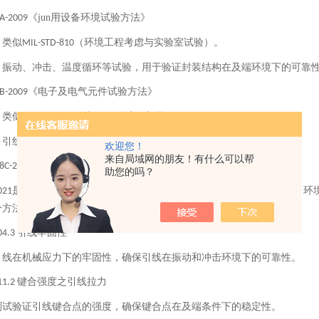
《jun用设备环境试验方法》
A-2009
：类似
（环境工程考虑与实验室试验）。
MIL-STD-810
：振动、冲击、温度循环等试验，用于验证封装结构在及端环境下的可靠
《电子及电气元件试验方法》
B-2009
：类似
（电子元件试验方法）。
MIL-STD-202
：引线疲劳、耐焊接热等测试，适用于分立器件的封装验证。
欢迎您！
来自局域网的朋友！有什么可以帮
的核心测试方法
8C-2021
助您的吗？
是芯片封装领域与
最直接对应的标准，覆盖键合强度、环
021
MIL-STD-883
分方法：
引线牢固性
04.3
引线在机械应力下的牢固性，确保引线在振动和冲击环境下的可靠性。
键合强度之引线拉力
11.2
测试验证引线键合点的强度，确保键合点在及端条件下的稳定性。