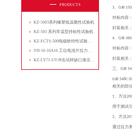
PRODUCTS
、
3
GJB 150
对标内容
KZ-5003系列橡塑低温脆性试验机
封装相关
KZ-503 系列常温型持粘性试验机
、
4
GJB 360
KZ-ECTS-500电磁铁特性试验系统
对标内容
YH-16-16A16 工位电池片拉力试验机
封装相关
KZ-LY71-UV冲击试样缺口液压拉床
三、
GJB 54
GJB 548C-2
相关的部
、方法
1
20
用于测试
、方法
2
20
通过拉力