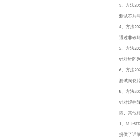
、方法
3
20
测试芯片
、方法
4
20
通过非破
、方法
5
20
针对针阵
、方法
6
20
测试陶瓷
、方法
8
20
针对焊柱
四、其他
、
1
MIL-ST
提供了详