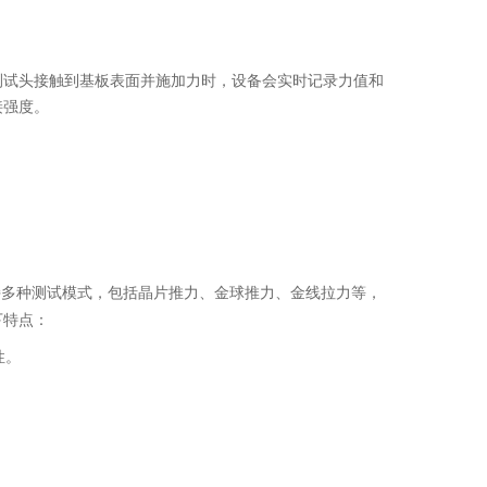
测试头接触到基板表面并施加力时，设备会实时记录力值和
接强度。
持多种测试模式，包括晶片推力、金球推力、金线拉力等，
下特点：
性。