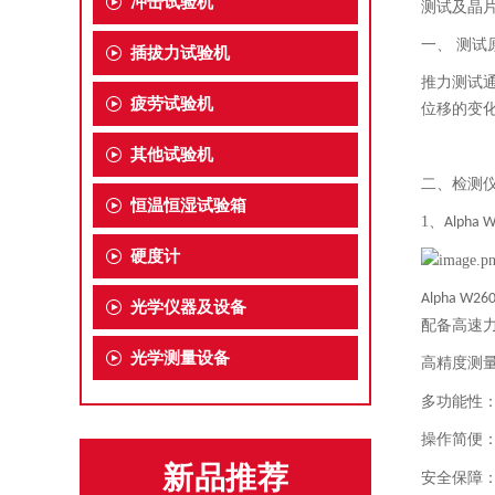
冲击试验机
测试及晶
一、
测试
插拔力试验机
推力测试
疲劳试验机
位移的变
其他试验机
二、检测
恒温恒湿试验箱
1、
Alpha 
硬度计
Alpha W26
光学仪器及设备
配备高速
光学测量设备
高精度测
多功能性
操作简便
新品推荐
安全保障