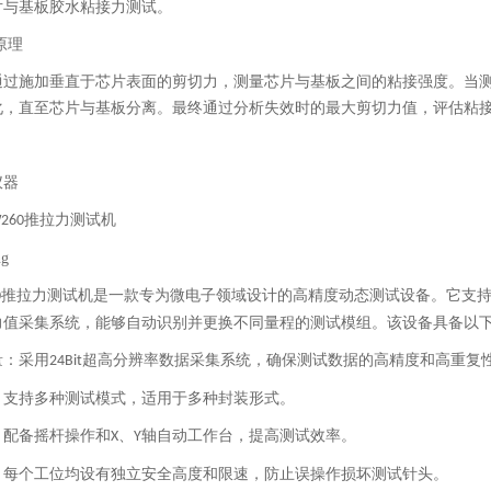
片与基板胶水粘接力测试。
原理
通过施加垂直于芯片表面的剪切力，测量芯片与基板之间的粘接强度。当
化，直至芯片与基板分离。最终通过分析失效时的最大剪切力值，评估粘
仪器
推拉力测试机
W260
推拉力测试机是一款专为微电子领域设计的高精度动态测试设备。它支
0
力值采集系统，能够自动识别并更换不同量程的测试模组。该设备具备以
量：采用
超高分辨率数据采集系统，确保测试数据的高精度和高重复
24Bit
：支持多种测试模式，适用于多种封装形式。
：配备摇杆操作和
、
轴自动工作台，提高测试效率。
X
Y
：每个工位均设有独立安全高度和限速，防止误操作损坏测试针头。