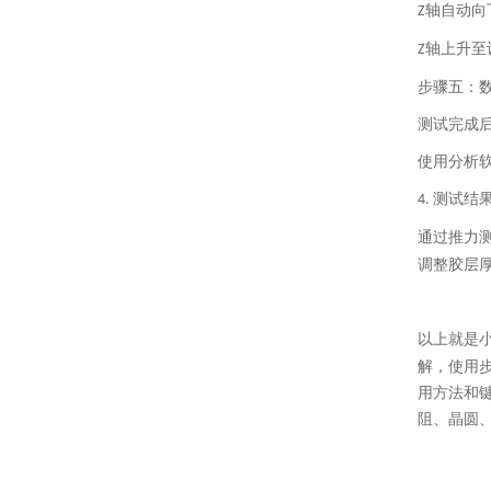
轴自动向
Z
轴上升至
Z
步骤五：
测试完成
使用分析
测试结
4.
通过推力
调整胶层
以上就是
解，使用
用方法和
阻、晶圆、