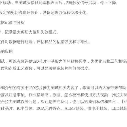
下移动，当测试头接触到基板表面后，
向触发信号启动，停止下降。
Z
设定的剪切高度后停止，设备记录力值和位移变化。
数据记录与分析
后，记录最大剪切力值和失效模式。
软件对数据进行处理，评估样品的粘接强度和可靠性。
果的应用
测试，可以有效评估
芯片与基板之间的粘接强度，为优化点胶工艺和提
LED
厚度和点胶工艺参数，可以显著提高芯片的剪切强度。
小编介绍的有关于
芯片推力测试相关内容了，希望可以给大家带来帮助
LED
步骤及注意事项、作业指导书，原理、怎么校准和使用方法视频，推拉力测
键合拉力测试仪等问题，欢迎您关注我们，也可以给我们私信和留言，【
硅晶片、IC半导体、BGA元件焊点、ALMP封装、微电子封装、LED