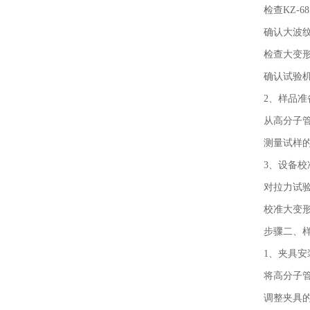
检查KZ-
确认大波
检查大变
确认试验机
2、样品准
从高分子
测量试样
3、设备校
对拉力试
校准大变
步骤二、
1、夹具安
将高分子
调整夹具