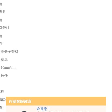
夹具
引伸计
件
：高分子管材
：室温
0mm/min
：拉伸
流程
测试准备
查
欢迎您！