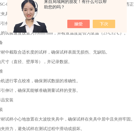
来自局域网的朋友！有什么可以帮
68SC-05XY高精度拉力试验机的电源、控制系统、传感器和加载系统是否
助您的吗？
纹夹具安装牢固，表面清洁无损伤，夹持部位无毛刺。
形引伸计是否安装到位，传感器是否校准。
的试验速度设置为10mm/min，并检查温度是否为室温（23℃±2℃）。
备
管材中截取合适长度的试样，确保试样表面无损伤、无缺陷。
的尺寸（直径、壁厚等），并记录数据。
准
验机进行零点校准，确保测试数据的准确性。
形引伸计，确保其能够准确测量试样的变形。
样品安装
装
管材试样小心地放置在大波纹夹具中，确保试样在夹具中居中且夹持牢固
的夹持力，避免试样在测试过程中滑动或损坏。