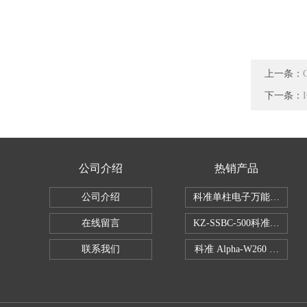
上一条：
下一条：
公司介绍
热销产品
公司介绍
科准单柱电子万能拉力机KZ-S
在线留言
KZ-SSBC-500科准单柱
联系我们
科准 Alpha-W260 半