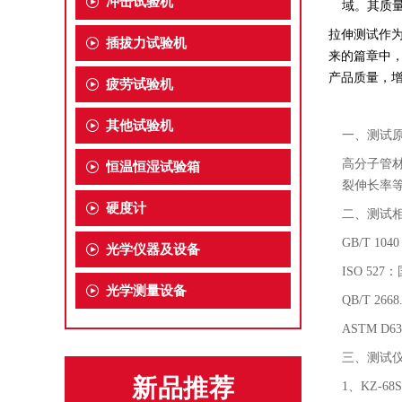
冲击试验机
域。其质
拉伸测试作
插拔力试验机
来的篇章中
产品质量，
疲劳试验机
其他试验机
一、测试
高分子管
恒温恒湿试验箱
裂伸长率
硬度计
二、测试
GB/T 1
光学仪器及设备
ISO 5
光学测量设备
QB/T 2
ASTM 
三、测试
新品推荐
1、KZ-6