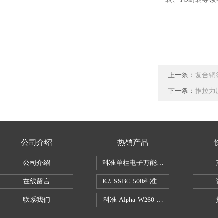
上一条：
复合铜
下一条：
推拉力
公司介绍
热销产品
公司介绍
科准单柱电子万能拉力机KZ-SSBC-500
在线留言
KZ-SSBC-500科准单柱电子万能试验机
联系我们
科准 Alpha-W260 半导体全自动推拉