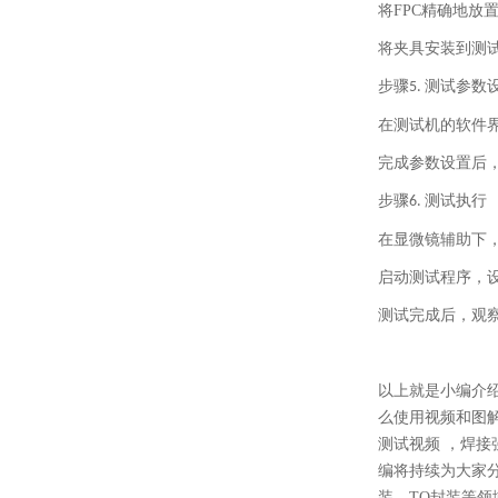
将
FPC
精确地放
将夹具安装到测
步骤
测试参数
5.
在测试机的软件
完成参数设置后
步骤
测试执行
6.
在显微镜辅助下
启动测试程序，
测试完成后，观
以上就是小编介绍
么使用视频和图
测试视频
，焊接
编将持续为大家分
装、TO封装等