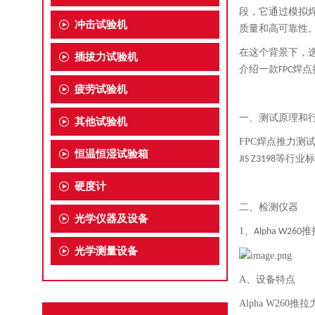
段，它通过模拟
冲击试验机
质量和高可靠性
在这个背景下，选
插拔力试验机
介绍一款
焊点
FPC
疲劳试验机
一、测试原理和
其他试验机
FPC
焊点推力测
恒温恒湿试验箱
等行业标
JIS Z3198
硬度计
二、检测仪器
光学仪器及设备
1、
推
Alpha W260
光学测量设备
A、设备特点
Alpha W2