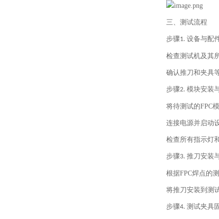
三、测试流程
步骤
设备与配
1.
检查测试机及其
确认推刀和夹具
步骤
模块安装
2.
将待测试的
FPC
连接电源并启动
检查所有指示灯
步骤
推刀安装
3.
根据
FPC
焊点的
将推刀安装到测试
步骤
测试夹具
4.