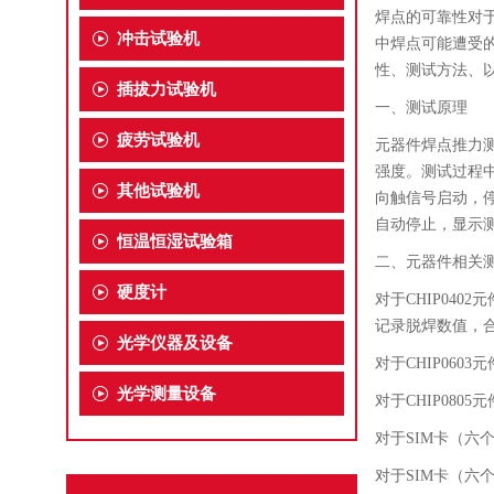
焊点的可靠性对
冲击试验机
中焊点可能遭受
性、测试方法、
插拔力试验机
一、
测试原理
疲劳试验机
元器件焊点推力
强度。测试过程
其他试验机
向触信号启动，
自动停止，显示
恒温恒湿试验箱
二、元器件相关
硬度计
对于
CHIP04
记录脱焊数值，合格
光学仪器及设备
对于
CHIP060
光学测量设备
对于
CHIP0805
对于
SIM卡（六个
对于
SIM卡（六个