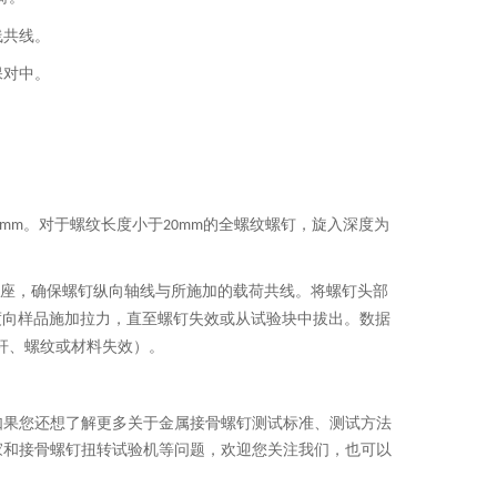
线共线。
保对中。
。对于螺纹长度小于
的全螺纹螺钉，旋入深度为
0mm
20mm
座，确保螺钉纵向轴线与所施加的载荷共线。将螺钉头部
度向样品施加拉力，直至螺钉失效或从试验块中拔出。数据
杆、螺纹或材料失效）。
如果您还想了解更多关于金属接骨螺钉测试标准、测试方法
家和接骨螺钉扭转试验机等问题，欢迎您关注我们，也可以