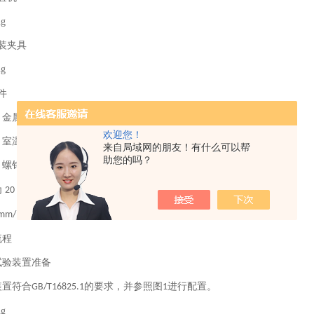
装夹具
件
：金属接骨螺钉
欢迎您！
：室温
来自局域网的朋友！有什么可以帮
助您的吗？
：螺钉的旋入速率为
3r/min
为
20 mm
mm/min
流程
试验装置准备
装置符合
的要求，并参照图
进行配置。
GB/T16825.1
1