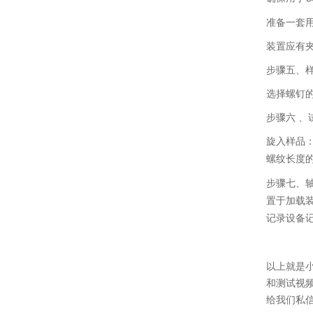
准备一套
装置应有
步骤五、
选择螺钉
步骤六
、
旋入样品
螺纹长度
步骤七、
置于加载
记录设备
以上就是
和测试视
给我们私