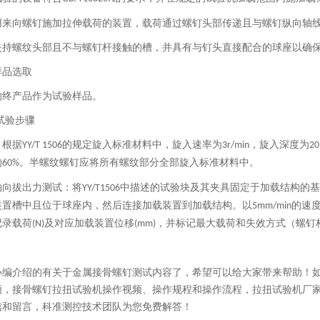
用来向螺钉施加拉伸载荷的装置，载荷通过螺钉头部传递且与螺钉纵向轴
夹持螺纹头部且不与螺钉杆接触的槽，并具有与钉头直接配合的球座以确
样品选取
的终产品作为试验样品。
试验步骤
：根据
的规定旋入标准材料中，旋入速率为
，旋入深度为
YY/T 1506
3r/min
2
的
。半螺纹螺钉应将所有螺纹部分全部旋入标准材料中。
60%
轴向拔出力测试：将
中描述的试验块及其夹具固定于加载结构的基
YY/T1506
装置槽中且位于球座内，然后连接加载装置到加载结构。以
的速
5mm/min
记录载荷
及对应加载装置位移
，并标记最大载荷和失效方式（螺钉
(N)
(mm)
小编介绍的有关于金属接骨螺钉测试内容了，希望可以给大家带来帮助！
频，接骨螺钉拉扭试验机操作视频、操作规程和操作流程，拉扭试验机厂
信和留言，科准测控技术团队为您免费解答！