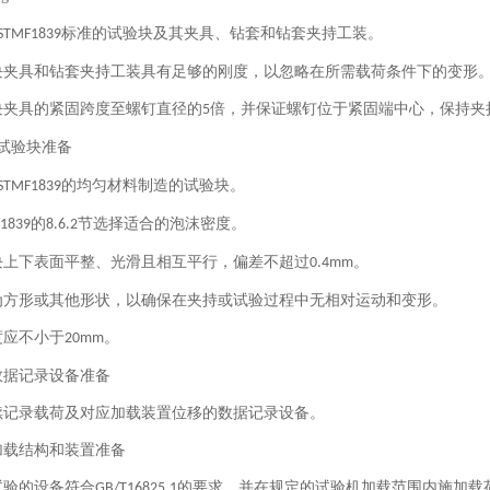
标准的试验块及其夹具、钻套和钻套夹持工装。
STMF1839
块夹具和钻套夹持工装具有足够的刚度，以忽略在所需载荷条件下的变形
块夹具的紧固跨度至螺钉直径的
倍，并保证螺钉位于紧固端中心，保持夹
5
试验块准备
的均匀材料制造的试验块。
STMF1839
的
节选择适合的泡沫密度。
1839
8.6.2
块上下表面平整、光滑且相互平行，偏差不超过
。
0.4mm
为方形或其他形状，以确保在夹持或试验过程中无相对运动和变形。
度应不小于
。
20mm
数据记录设备准备
续记录载荷及对应加载装置位移的数据记录设备。
加载结构和装置准备
试验的设备符合
的要求，并在规定的试验机加载范围内施加载
GB/T16825.1