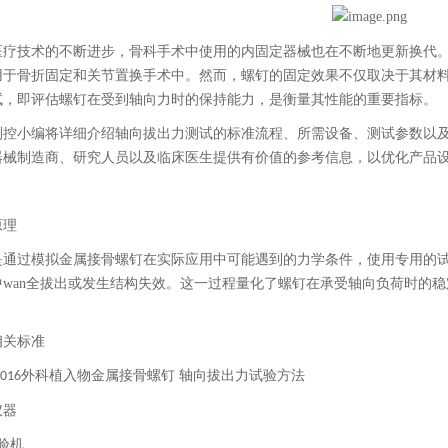
医疗技术的不断进步，骨科手术中使用的内固定器械也在不断地更新换代
用于骨折固定和关节置换手术中。然而，螺钉的固定效果不仅取决于其材
试，即评估螺钉在受到轴向力时的保持能力，是衡量其性能的重要指标。
测控小编
将详细介绍轴向拔出力测试的标准流程、所需设备、测试参数以
器械制造商、研究人员以及临床医生提供有价值的参考信息，以优化产品
原理
是通过模拟金属接骨螺钉在实际应用中可能遇到的力学条件，使用专用的
中wan全拔出或发生结构失效。这一过程量化了螺钉在承受轴向负荷时的
相关标准
外科植入物金属接骨螺钉
轴向拔出力试验方法
2016
仪器
验机