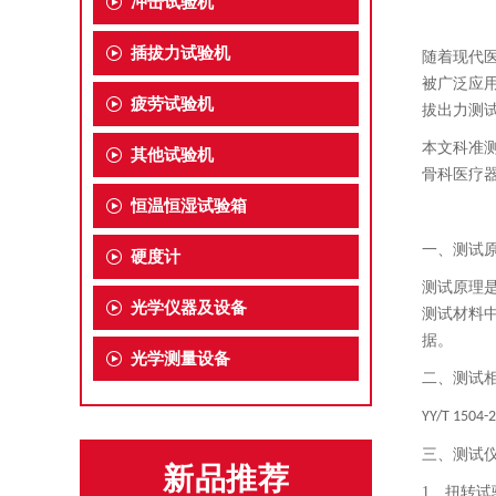
冲击试验机
插拔力试验机
随着现代
被广泛应
疲劳试验机
拔出力测
本文
科准
其他试验机
骨科医疗
恒温恒湿试验箱
一、测试
硬度计
测试原理
光学仪器及设备
测试材料
据。
光学测量设备
二、
测试
YY/T 1504-
三、
测试
新品推荐
1、
扭转试