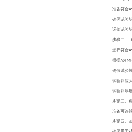
准备符合
A
确保试验
调整试验
步骤二
、
选择符合
A
根据
ASTMF
确保试验
试验块应
试验块厚
步骤三、
准备可连
步骤四、
确保用于