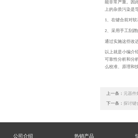
能非常严重。因
上的杂质污染是
、
在键合前对软
1
、
采用手工刮蹭
2
通过实施这些改
以上就是小编介
可靠性分析和分
么校准、原理和
上一条：
元器件
下一条：
探讨键
公司介绍
热销产品