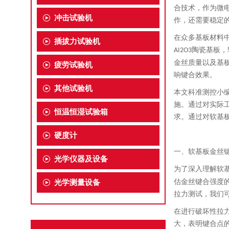
合技术，作为微
冲击试验机
作，还需要稳定
在众多基板材料
插拔力试验机
陶瓷基板，
AI2O3
金丝质量以及基
疲劳试验机
响键合效果。
其他试验机
本文科准测控小
施。通过对实际
恒温恒湿试验箱
求。通过对软基
硬度计
一、
软基板金丝
光学仪器及设备
为了深入理解软
估金丝键合强度
光学测量设备
拉力测试，我们
在进行破坏性拉
大，表明键合点