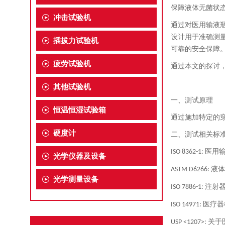
保障液体无菌状
冲击试验机
通过对医用输液
设计用于准确测
插拔力试验机
可靠的安全保障
疲劳试验机
通过本文的探讨
其他试验机
一、
测试原理
恒温恒湿试验箱
通过施加特定的
硬度计
二、
测试相关标
医用
ISO 8362-1:
光学仪器及设备
液体
ASTM D6266:
光学测量设备
注射
ISO 7886-1:
医疗器
ISO 14971:
关于
USP <1207>: