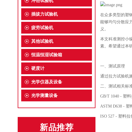
冲击试验机
插拔力试验机
在众多类型的塑
能够均匀分散应
疲劳试验机
义。
本文
科准测控小
其他试验机
素。希望通过本
恒温恒湿试验箱
一、测试原理
硬度计
通过拉力试验机
光学仪器及设备
二、测试相关标
光学测量设备
GB/T 1040 -
塑料
ASTM D638 -
塑
ISO 527 -
塑料拉
新品推荐