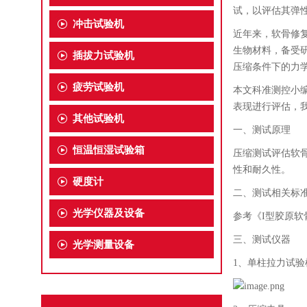
试，以评估其弹
冲击试验机
近年来，软骨修
生物材料，备受
插拔力试验机
压缩条件下的力
疲劳试验机
本文
科准测控小
表现进行评估，
其他试验机
一、测试原理
恒温恒湿试验箱
压缩测试评估软
性和耐久性。
硬度计
二、测试相关标
光学仪器及设备
参考《
I
型胶原软
三、测试仪器
光学测量设备
1、单柱拉力试验