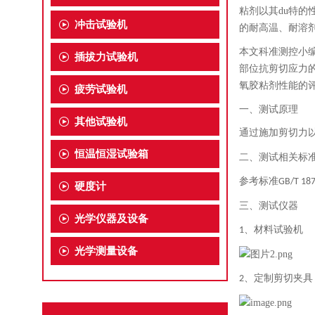
粘剂以其du特的
冲击试验机
的耐高温、耐溶剂
本文科准测控小
插拔力试验机
部位抗剪切应力
氧胶粘剂性能的
疲劳试验机
一、测试原理
其他试验机
通过施加剪切力
恒温恒湿试验箱
二、测试相关标
参考标准
GB/T 187
硬度计
三、测试仪器
光学仪器及设备
、材料试验机
1
光学测量设备
、定制剪切夹具
2