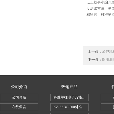
以上就是小编介
度测试方法、测
和留言，科准测
上一条：
漆包线
下一条：
医用海
公司介绍
热销产品
公司介绍
科准单柱电子万能拉力机KZ-SSBC-500
在线留言
KZ-SSBC-500科准单柱电子万能试验机