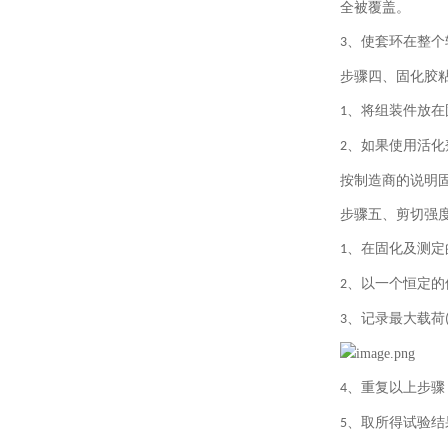
全被覆盖。
、使套环在整个
3
步骤四、固化胶
、
将组装件放在
1
、
如果使用活化
2
按制造商的说明
步骤五、剪切强
、
在固化及测定
1
、以一个恒定的
2
、记录最大载荷
3
、重复以上步骤
4
、
取所得试验结
5