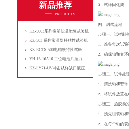
新品推荐
、试样固化架
3
PRODUCTS
四、测试流程
KZ-5003系列橡塑低温脆性试验机
步骤一、试样制
KZ-503 系列常温型持粘性试验机
1、
准备每次试验
KZ-ECTS-500电磁铁特性试验系统
2、
确保轴和套环
YH-16-16A16 工位电池片拉力试验机
KZ-LY71-UV冲击试样缺口液压拉床
步骤二、试件处
、清洗轴和套环
1
、将试件放置在
2
步骤三、施胶前
、
预先组装轴和
1
、
在每个轴的表
2