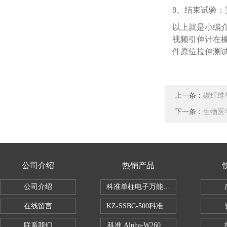
8、结束试验
以上就是小编
视频引伸计在
件原位拉伸测
上一条：
碳纤维单
下一条：
生物医
公司介绍
热销产品
公司介绍
科准单柱电子万能拉力机KZ-SSBC-500
在线留言
KZ-SSBC-500科准单柱电子万能试验机
联系我们
科准 Alpha-W260 半导体全自动推拉