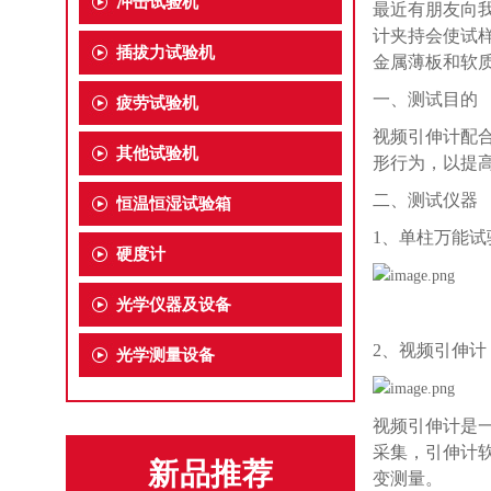
冲击试验机
最近有朋友向
计夹持会使试
插拔力试验机
金属薄板和软
一、
测试目的
疲劳试验机
视频引伸计配
其他试验机
形行为，以提
二、测试仪器
恒温恒湿试验箱
1、
单柱万能试
硬度计
光学仪器及设备
2、
视频引伸计
光学测量设备
视频引伸计是
采集，引伸计
新品推荐
变测量。