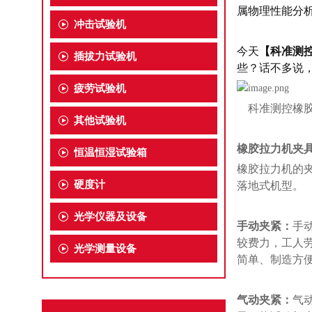
属物理性能分
冲击试验机
今天
【科准测
插拔力试验机
些？话不多说
疲劳试验机
科准测控橡胶
其他试验机
橡胶拉力机夹
恒温恒湿试验箱
橡胶拉力机的
硬度计
落地式机型。
光学仪器及设备
手动夹紧
：
手
较费力，工人
光学测量设备
简单
、
制造方
气动夹紧
：
气