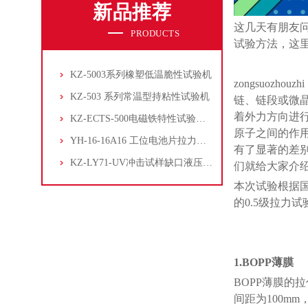
新品推荐
这几天有朋友
PRODUCTS
试验方法
，这
KZ-5003系列橡塑低温脆性试验机
zongsuozhouzhi
KZ-503 系列常温型持粘性试验机
链、链段或微
着外力方向进
KZ-ECTS-500电磁铁特性试验系统
原子之间的作
YH-16-16A16 工位电池片拉力试验机
有了显著的差
KZ-LY71-UV冲击试样缺口液压拉床
们就给大家介
本次试验根据
的0.5级拉力
1.BOPP薄膜
BOPP薄膜的拉
间距为100mm