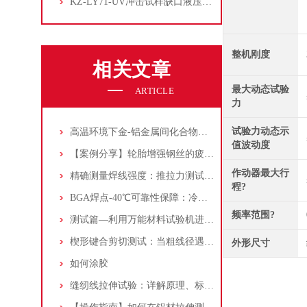
KZ-LY71-UV冲击试样缺口液压拉床
整机刚度
相关文章
最大动态试验
ARTICLE
力
试验力动态示
高温环境下金-铝金属间化合物的形成机制与键合强度退化分析
值波动度
【案例分享】轮胎增强钢丝的疲劳和断裂测试方案！
作动器最大行
精确测量焊线强度：推拉力测试机钩针的应用与选择
程?
BGA焊点-40℃可靠性保障：冷热冲击实验与推拉力测试机的协同应用
频率范围?
测试篇—利用万能材料试验机进行球墨铸铁圆棒拉伸测试！
楔形键合剪切测试：当粗线径遇上高功率的精准评估
外形尺寸
如何涂胶
缝纫线拉伸试验：详解原理、标准和步骤