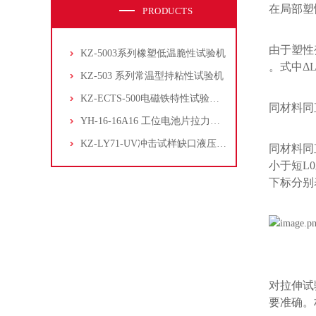
在局部塑
PRODUCTS
由于塑性
KZ-5003系列橡塑低温脆性试验机
。式中Δ
KZ-503 系列常温型持粘性试验机
KZ-ECTS-500电磁铁特性试验系统
同材料同
YH-16-16A16 工位电池片拉力试验机
KZ-LY71-UV冲击试样缺口液压拉床
同材料同
小于短L
下标分别表
压
对拉伸试
要准确。