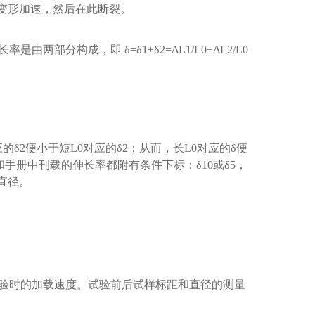
，变形加速，然后在此断裂。
长率是
由两部分构成，即
δ=δ1+δ2=ΔL1/L0+ΔL2/L0
应的δ2便小于短L0对应的δ2；从而，长L0对应的δ便
手册中刊载的伸长率都附有条件下标：δ10或δ5，
样直径。
验时的加载速度。试验前后试样标距和直径的测量