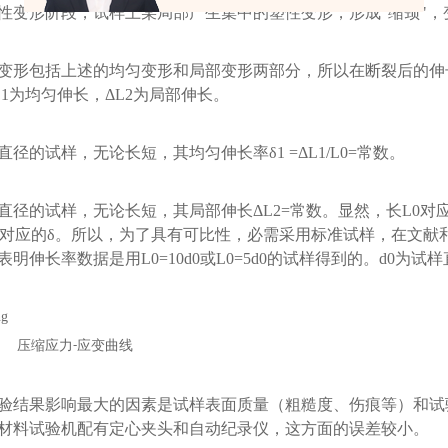
性变形阶段，试样上某局部产生集中的塑性变形，形成
“缩颈"
变形包括上述的均匀变形和局部变形两部分，所以在断裂后的伸
L1为均匀伸长，ΔL2为局部伸长。
直径的试样，无论长短，其均匀伸长率
δ1 =ΔL1/L0=常数。
直径的试样，无论长短，其局部伸长
ΔL2=常数。显然，长L0对
0对应的δ。所以，为了具有可比性，必需采用标准试样，在文献和
明伸长率数据是用L0=10d0或L0=5d0的试样得到的。d0为试
缩应力
应变曲线
-
验结果影响最大的因素是试样表面质量（粗糙度、伤痕等）和试
材料试验机配有定心夹头和自动纪录仪，这方面的误差较小。