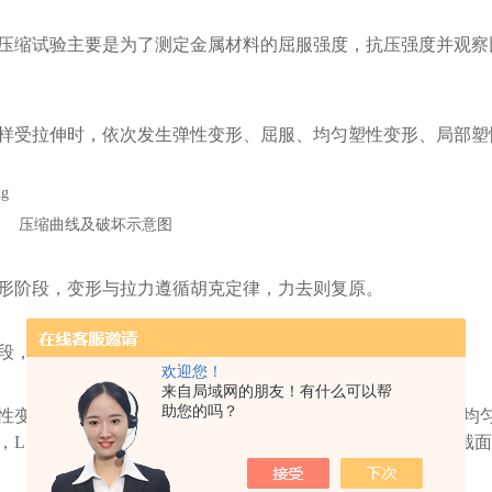
压缩试验主要是为了测定金属材料的屈服强度，抗压强度并观察
样受拉伸时，依次发生弹性变形、屈服、均匀塑性变形、局部塑
压缩曲线及破坏示意图
形阶段，变形与拉力遵循胡克定律，力去则复原。
段
，
开始产生微塑性变形。
欢迎您！
来自局域网的朋友！有什么可以帮
助您的吗？
性变形阶段，遵循体积不变原理，即
L0S0=L1S1=常数，产
，L1为产生塑性变形后的标距，S1为产生塑性变形后的试样截