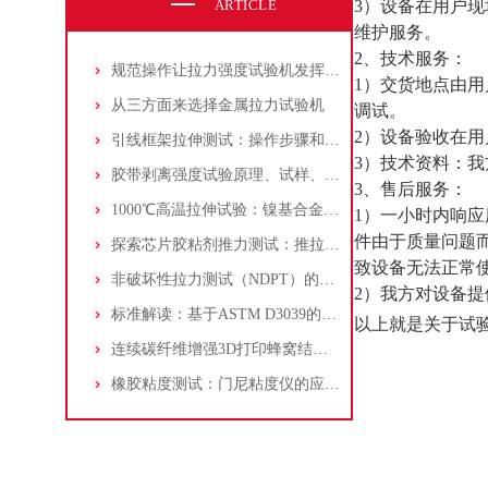
ARTICLE
3）设备在用户
维护服务。
2、技术服务：
规范操作让拉力强度试验机发挥实效
1）交货地点由
从三方面来选择金属拉力试验机
调试。
2）设备验收在
引线框架拉伸测试：操作步骤和测试标准
3）技术资料：
胶带剥离强度试验原理、试样、试验步骤、试验结果、报告详解！
3、售后服务：
1000℃高温拉伸试验：镍基合金的拉伸性能测试流程详解
1）一小时内响应
件由于质量问题
探索芯片胶粘剂推力测试：推拉力测试机的应用指南
致设备无法正常
非破坏性拉力测试（NDPT）的原理、标准与可靠性影响分析
2）我方对设备
标准解读：基于ASTM D3039的复合材料高温（200℃）拉伸试验方法全析
以上就是关于
试
连续碳纤维增强3D打印蜂窝结构冲击测试：落锤冲击试验机的实践
橡胶粘度测试：门尼粘度仪的应用，方法和标准参考！