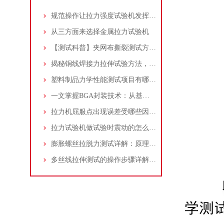
规范操作让拉力强度试验机发挥实效
从三方面来选择金属拉力试验机
【测试科普】夹网布撕裂测试方法及电子万能试验机应用汇总！
揭秘铜线焊接力拉伸试验方法，附拉力试验机操作指南!
塑料制品力学性能测试项目有哪些？万能材料试验机检测方法及应用解析
一文掌握BGA封装技术：从基础到可靠性测试，推拉力测试机如何保障品质？
拉力机屈服点出现误差受哪些因素影响？
拉力试验机做试验时震动的怎么办？
膨胀螺丝拉脱力测试详解：原理、标准和设备使用指南！
多丝线拉伸测试的操作步骤详解，拉力试验机全程讲解