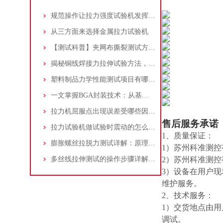
规范操作让拉力强度试验机发挥实效
从三方面来选择金属拉力试验机
【测试科普】夹网布撕裂测试方法及电子万能试验机应用汇总！
揭秘铜线焊接力拉伸试验方法，附拉力试验机操作指南!
塑料制品力学性能测试项目有哪些？万能材料试验机检测方法及应用解析
一文掌握BGA封装技术：从基础到可靠性测试，推拉力测试机如何保障品质？
拉力机屈服点出现误差受哪些因素影响？
售后服务承诺
拉力试验机做试验时震动的怎么办？
1、质量保证：
膨胀螺丝拉脱力测试详解：原理、标准和设备使用指南！
1）苏州科准测
多丝线拉伸测试的操作步骤详解，拉力试验机全程讲解
2）苏州科准测
3）设备在用户
维护服务。
2、技术服务：
1）交货地点由
调试。