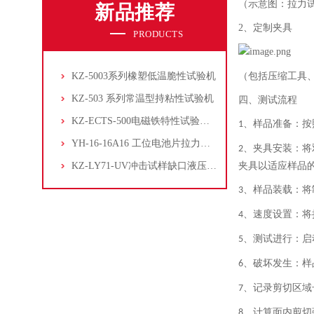
（示意图：拉力
新品推荐
2、
定制夹具
PRODUCTS
KZ-5003系列橡塑低温脆性试验机
（包括压缩工具
KZ-503 系列常温型持粘性试验机
四、
测试流程
KZ-ECTS-500电磁铁特性试验系统
、
样品准备：按
1
YH-16-16A16 工位电池片拉力试验机
、
夹具安装：将
2
KZ-LY71-UV冲击试样缺口液压拉床
夹具以适应样品
、
样品装载：将
3
、
速度设置：将
4
、
测试进行：启
5
、
破坏发生：样
6
、
记录剪切区域
7
、
计算面内剪切
8