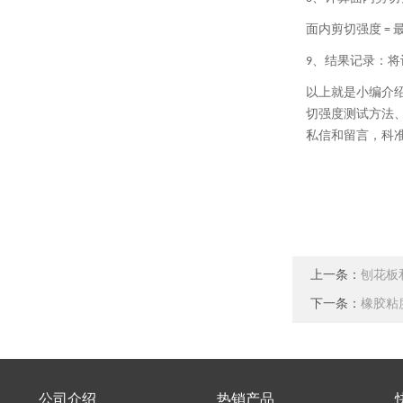
面内剪切强度
=
结果记录：将
9、
以上就是小编介
切强度测试方法
私信和留言，科
上一条：
刨花板
下一条：
橡胶粘
公司介绍
热销产品