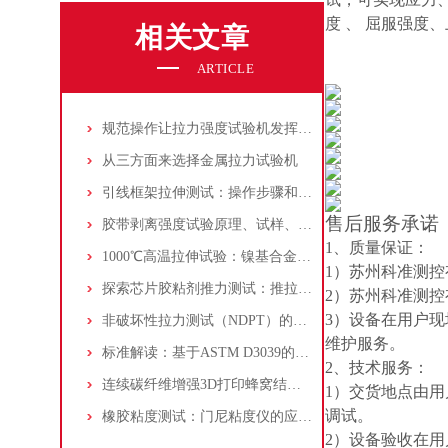
度 、 屈服强
相关文章
ARTICLE
规范操作让拉力强度试验机发挥实效
从三方面来选择金属拉力试验机
引线框架拉伸测试：操作步骤和测试标准
售后服务承诺
胶带剥离强度试验原理、试样、试验步骤、试验结果、报告详解！
1、质量保证：
1000℃高温拉伸试验：镍基合金的拉伸性能测试流程详解
1）苏州科准测
探索芯片胶粘剂推力测试：推拉力测试机的应用指南
2）苏州科准测
3）设备在用户
非破坏性拉力测试（NDPT）的原理、标准与可靠性影响分析
维护服务。
标准解读：基于ASTM D3039的复合材料高温（200℃）拉伸试验方法全析
2、技术服务：
连续碳纤维增强3D打印蜂窝结构冲击测试：落锤冲击试验机的实践
1）交货地点由
调试。
橡胶粘度测试：门尼粘度仪的应用，方法和标准参考！
2）设备验收在