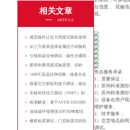
拉强度 、 屈
相关文章
线。
ARTICLE
规范操作让拉力强度试验机发挥实效
从三方面来选择金属拉力试验机
引线框架拉伸测试：操作步骤和测试标准
胶带剥离强度试验原理、试样、试验步骤、试验结果、报告详解！
售后服务承诺
1000℃高温拉伸试验：镍基合金的拉伸性能测试流程详解
1、质量保证：
探索芯片胶粘剂推力测试：推拉力测试机的应用指南
1）苏州科准测
2）苏州科准测
非破坏性拉力测试（NDPT）的原理、标准与可靠性影响分析
3）设备在用户
标准解读：基于ASTM D3039的复合材料高温（200℃）拉伸试验方法全析
维护服务。
连续碳纤维增强3D打印蜂窝结构冲击测试：落锤冲击试验机的实践
2、技术服务：
1）交货地点由
橡胶粘度测试：门尼粘度仪的应用，方法和标准参考！
调试。