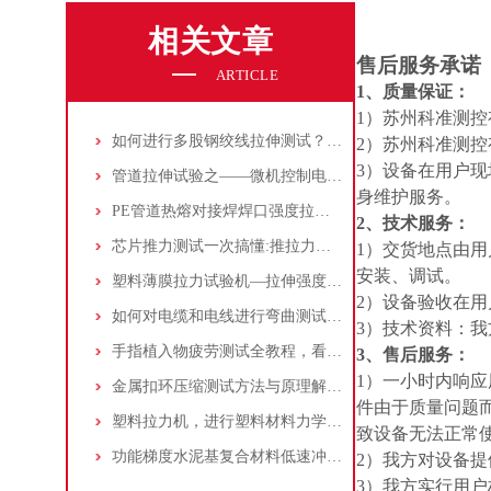
相关文章
售后服务承诺
ARTICLE
1、质量保证：
1）苏州科准测
如何进行多股钢绞线拉伸测试？附液压万能试验机使用说明
2）苏州科准测
3）设备在用户
管道拉伸试验之——微机控制电液伺服万能试验机的应用！
身维护服务。
PE管道热熔对接焊焊口强度拉伸试验：操作步骤及制样方法分享！
2、技术服务：
芯片推力测试一次搞懂:推拉力测试机选型、参数与失效分析
1）交货地点由
安装、调试。
塑料薄膜拉力试验机—拉伸强度测试的基本原理和操作规程
2）设备验收在
如何对电缆和电线进行弯曲测试：正确选择检测设备和夹具
3）技术资料：
手指植入物疲劳测试全教程，看这一篇就够了！
3、售后服务：
1）一小时内响应
金属扣环压缩测试方法与原理解析，附常用测试设备介绍
件由于质量问题
塑料拉力机，进行塑料材料力学试验有哪些测试项目？一文读懂！
致设备无法正常
功能梯度水泥基复合材料低速冲击响应研究：落锤冲击试验机测试与分析
2）我方对设备
3）我方实行用