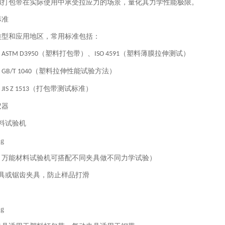
拟打包带在实际使用中承受拉应力的场景，量化其力学性能极限。
标准
类型和应用地区，常用标准包括：
：
（塑料打包带）、
（塑料薄膜拉伸测试）
ASTM D3950
ISO 4591
：
（塑料拉伸性能试验方法）
GB/T 1040
：
（打包带测试标准）
JIS Z 1513
仪器
料试验机
，万能材料试验机可搭配不同夹具做不同力学试验）
夹具或锯齿夹具，防止样品打滑