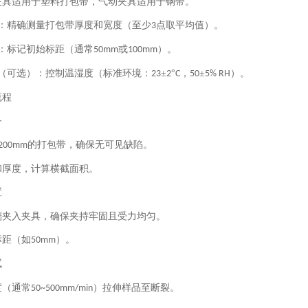
夹具适用于塑料打包带，气动夹具适用于钢带。
：精确测量打包带厚度和宽度（至少
点取平均值）。
3
：标记初始标距（通常
或
）。
50mm
100mm
（可选）：控制温湿度（标准环境：
±
°
，
±
）。
23
2
C
50
5% RH
流程
备
的打包带，确保无可见缺陷。
200mm
和厚度，计算横截面积。
置
端夹入夹具，确保夹持牢固且受力均匀。
标距（如
）。
50mm
试
度（通常
）拉伸样品至断裂。
50~500mm/min