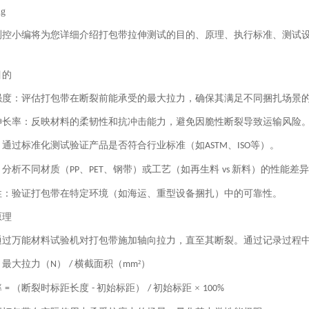
测控小编将为您详细介绍打包带拉伸测试的目的、原理、执行标准、测试
目的
强度：评估打包带在断裂前能承受的最大拉力，确保其满足不同捆扎场景
伸长率：反映材料的柔韧性和抗冲击能力，避免因脆性断裂导致运输风险
：通过标准化测试验证产品是否符合行业标准（如
、
等）。
ASTM
ISO
：分析不同材质（
、
、钢带）或工艺（如再生料
新料）的性能差异
PP
PET
vs
性：验证打包带在特定环境（如海运、重型设备捆扎）中的可靠性。
原理
通过万能材料试验机对打包带施加轴向拉力，直至其断裂。通过记录过程
最大拉力（
）
横截面积（
²）
=
N
/
mm
率
（断裂时标距长度
初始标距）
初始标距 ×
=
-
/
100%