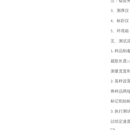
注：锯齿
、测厚仪
3
、标距仪
4
、环境箱
5
五、测试
样品制
1.
裁取长度≥
测量宽度
装样设
2.
将样品两
标记初始
执行测
3.
以恒定速