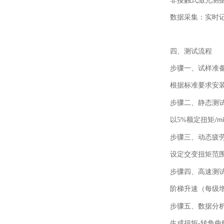
非接触式激光测
数据采集：实时
四、测试流程
步骤一、
试样准
根据标准要求安装
步骤二、
静态测
以
5%
额定扭矩
/m
步骤三、
动态疲
设定交变扭矩范
步骤四、
高速测
阶梯升速（每级
步骤五、
数据分
生成扭矩
-
转角曲