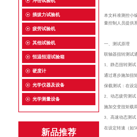
冲击试验机
插拔力试验机
本文
科准测控小
量控制人员提供
疲劳试验机
其他试验机
一、测试原理
联轴器扭转测试
恒温恒湿试验箱
、
静态扭转测试
1
硬度计
通过逐步施加扭
光学仪器及设备
保载测试：在设
、
动态疲劳测试
2
光学测量设备
施加交变扭矩载
、
高速动态测试
3
在设定转速（如
5
新品推荐