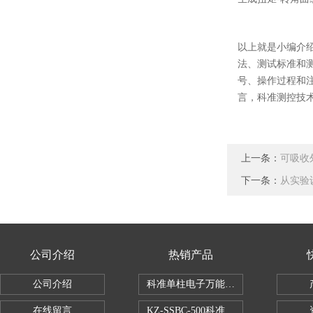
以上就是小编介
法、测试标准和
号、操作过程和
言，科准测控技
上一条：
可吸收
下一条：
从实验
公司介绍
热销产品
公司介绍
科准单柱电子万能拉力机KZ-SSBC-500
在线留言
KZ-SSBC-500科准单柱电子万能试验机