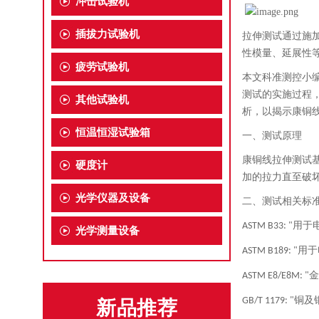
冲击试验机
插拔力试验机
拉伸测试通过施
性模量、延展性
疲劳试验机
本文科准测控小
测试的实施过程
其他试验机
析，以揭示康铜
恒温恒湿试验箱
一、
测试原理
康铜线拉伸测试
硬度计
加的拉力直至破
光学仪器及设备
二、
测试相关标
用于
ASTM B33: "
光学测量设备
用于
ASTM B189: "
金
ASTM E8/E8M: "
铜及
GB/T 1179: "
新品推荐