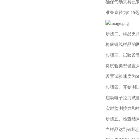
确保气动夹具已
准备直径为
0.15
步骤二、
样品夹
将康铜线样品的
步骤三、
试验设
将试验类型设置
设置试验速度为
5
步骤四、
开始测
启动电子拉力试
实时监测拉力和
步骤五、
检查结
当样品达到破坏