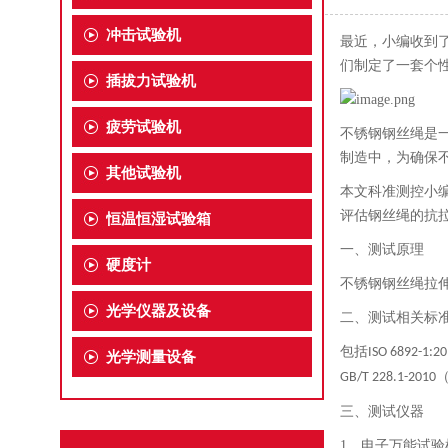
冲击试验机
最近，小编收到
们制定了一套个
插拔力试验机
疲劳试验机
不锈钢钢丝绳是
制造中，为确保
其他试验机
本文科准测控小
评估钢丝绳的抗
恒温恒湿试验箱
一、
测试原理
硬度计
不锈钢钢丝绳拉
光学仪器及设备
二、
测试相关标
包括
ISO 6892-1:2
光学测量设备
GB/T 228.1-2010
三、
测试仪器
1、
电子万能试验