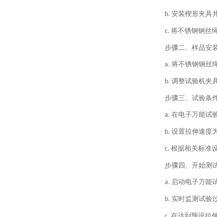
安装楔形夹具
b.
将不锈钢钢丝
c.
步骤二、
样品安
将不锈钢钢丝
a.
调整试验机夹
b.
步骤三、
试验条
在电子万能试
a.
设置拉伸速度
b.
根据相关标准
c.
步骤四、
开始测
启动电子万能
a.
实时监测试验
b.
在达到预设拉
c.