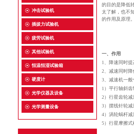
的目的是降低
冲击试验机
太了解
，也不
的作用及原理
插拔力试验机
拉
疲劳试验机
其他试验机
一、
作用
1、
降速同时提
恒温恒湿试验箱
2、
减速同时降
硬度计
3、
减速机一般
1）
平行轴斜齿
光学仪器及设备
2）
行星齿轮减
3）
摆线针轮减
光学测量设备
4）
涡轮蜗杆减
5）
行星摩擦式