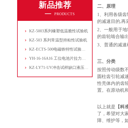
新品推荐
二、
原理
PRODUCTS
1、利用各级
的减速目的,再
2、一般用于
KZ-5003系列橡塑低温脆性试验机
的齿轮啮合输
KZ-503 系列常温型持粘性试验机
3、普通的减速
KZ-ECTS-500电磁铁特性试验系统
YH-16-16A16 工位电池片拉力试验机
三、
分类
KZ-LY71-UV冲击试样缺口液压拉床
按照传动级数
圆柱齿引轮减
性壳体内的齿
置。在原动机
以上就是
【科
了，希望对大
障、维护等，