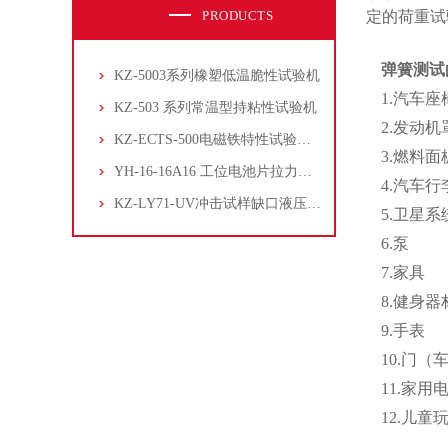
PRODUCTS
定的荷重试
弹簧测试
KZ-5003系列橡塑低温脆性试验机
1.
汽车座
KZ-503 系列常温型持粘性试验机
2.
发动机
KZ-ECTS-500电磁铁特性试验系统
3.
燃料面
YH-16-16A16 工位电池片拉力试验机
4.
汽车行
KZ-LY71-UV冲击试样缺口液压拉床
5.
卫星系
6.
泵
7.
家具
8.
健身器
9.手表
10.
门（
11.
家用
12.
儿童