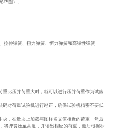
形垫圈）。
、拉伸弹簧、扭力弹簧、恒力弹簧和高弹性弹簧
验荷重比压并荷重大时，就可以进行压并荷重作为试验
的砝码对荷重试验机进行勘正，确保试验机精密不要低
的中央，在量块上加载与图样名义值相近的荷重，然后
，将弹簧压至高度，并读出相应的荷重，
最
后根据标