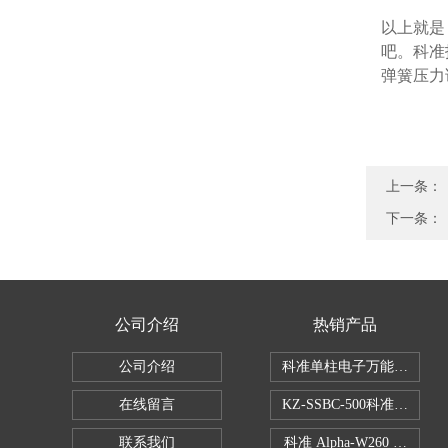
以上就是
吧。科准
弹簧压力
上一条：
下一条：
公司介绍
热销产品
公司介绍
科准单柱电子万能拉力机KZ-S
在线留言
KZ-SSBC-500科准单柱
联系我们
科准 Alpha-W260 半