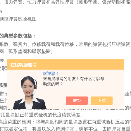
、扭力弹簧、恒力弹簧和高弹性弹簧（波形垫圈、弧形垫圈和碟
测控弹簧试验机图
的典型参数包括
：
系数、弹簧力、位移载荷和载荷位移，常用
的弹簧包括压缩弹簧
圈、弧形垫圈和碟形垫圈）
形测试图
欢迎您！
来自局域网的朋友！有什么可以帮
助您的吗？
实验步骤：
簧进行正式的检测之前，先将弹簧压缩一次到实验的荷重，当试
压并力
最
大不能超过定见压并荷重的
1.5倍。
检测前的准备：用对应量程的三等规范测力计或者划一以上精度
时用量块勘正荷重试验机的长度读数误差。
到高度荷重的检测：将与高度相同的量块放置在荷重试验机压盘
钉或者定位稍，将量块放入待测弹簧，调解零位，去除弹簧自重