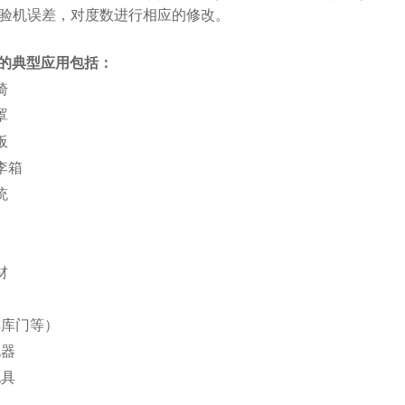
验机误差，对度数进行相应的修改。
的典型应用包括：
椅
罩
板
李箱
统
材
车库门等）
电器
玩具