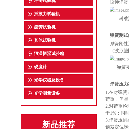
冲击试验机
拉伸弹簧
插拔力试验机
科准
疲劳试验机
弹簧测试
其他试验机
弹簧刚性
（波形垫
恒温恒湿试验箱
硬度计
弹簧变
光学仪器及设备
弹簧压力
1.在对弹
光学测量设备
荷重，但是
2.对荷重
于1%；同
3.弹簧压
新品推荐
锁紧定位螺