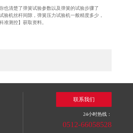
你也清楚了弹簧试验参数以及弹簧的试验步骤了
试验机丝杆间隙，弹簧压力试验机一般精度多少，
科准测控】获取资料。
联系我们
24小时热线：
0512-66058528