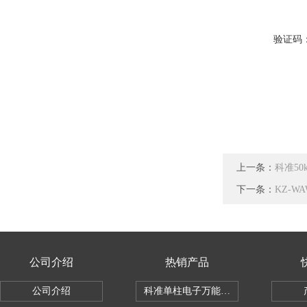
验证码
上一条：
科准50
下一条：
KZ-W
公司介绍
热销产品
公司介绍
科准单柱电子万能拉力机KZ-SSBC-500