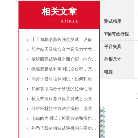
相关文章
ARTICLE
测试精度
Y轴有效行程
土工布梯形撕裂强度测试：设备选择及步骤解析！
平台夹具
航空航天级钛合金丝高温力学性能测试标准化操作程序（SOP
橡胶回弹试验机全面介绍，内含技术参数、维护事项、实验步骤等！
外形尺寸
揭秘双极板剥离测试全过程，万能材料试验机助力分析
电源
高分子管材拉伸测试：如何利用拉力试验机？全流程解析+设备选型秘籍
如何获取高分子纱线的拉伸性能？——万能材料试验机实测解析
植入式医疗导线疲劳测试怎么做？线材疲劳试验机原理、参数、判定标准
纤维板材拉伸方法大揭秘，原理和步骤全解析
电磁阀力测试：检测方法和操作步骤详解！
熟悉了线材扭转试验机的主要功能，才能更好地使用它