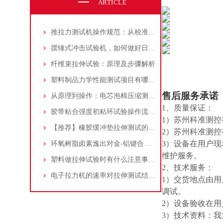
ARTICLE
推拉力测试机操作规范：从校准到测试，确保数据准确性
摆锤式冲击试验机，如何做好日常维护保养工作？厂家技术解答！
纤维束拉伸试验：原理及步骤解析
塑料制品力学性能测试项目有哪些？万能材料试验机检测方法及应用解析
售后服务承诺
从原理到操作：电芯泡棉压缩测试方法全解析
1、质量保证：
胶带粘合强度初粘环试验操作流程：电子拉力试验机的应用与分享。
1）苏州科准测
【推荐】橡胶缓冲垫拉伸测试的完整解决方案
2）苏州科准测
3）设备在用户
环氧树脂卤素逸出对金-铝键合界面完整性的破坏机制研究
维护服务。
塑料做拉伸试验时有什么注意事项？厂家技术解答
2、技术服务：
电子拉力机的速率对拉伸测试结果有什么影响？
1）交货地点由
调试。
2）设备验收在
3）技术资料：