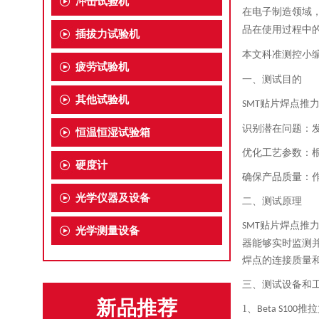
冲击试验机
在电子制造领域
品在使用过程中
插拔力试验机
本文
科准测控小
疲劳试验机
一、测试目的
其他试验机
贴片焊点推
SMT
识别潜在问题：
恒温恒湿试验箱
优化工艺参数：
硬度计
确保产品质量：
光学仪器及设备
二、测试原理
贴片焊点推
SMT
光学测量设备
器能够实时监测
焊点的连接质量
三、测试设备和
新品推荐
1、
推拉
Beta S100