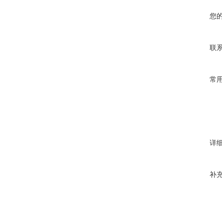
您
联
常
详
补