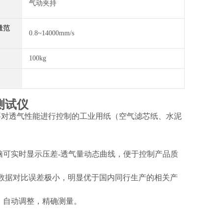
气动夹持
量范
0.8~14000mm/s
100kg
测试仪
要对透气性能进行控制的工业用纸（
空气滤芯纸
、
水泥
脑可实时显示压差-透气量动态曲线，便于控制产品质
做数据对比误差极小，明显优于国内同行生产的相关产
，自动调整，精确测量。