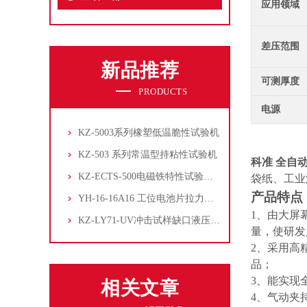
应用领域
差压范围
新品推荐
可测厚度
PRODUCTS
电源
KZ-5003系列橡塑低温脆性试验机
KZ-503 系列常温型持粘性试验机
科准 全自
KZ-ECTS-500电磁铁特性试验系统
袋纸、工业
产品特点
YH-16-16A16 工位电池片拉力试验机
1、由大屏
KZ-LY71-UV冲击试样缺口液压拉床
量，使研发
2、采用高
品；
3、能实现
相关文章
4、气动夹