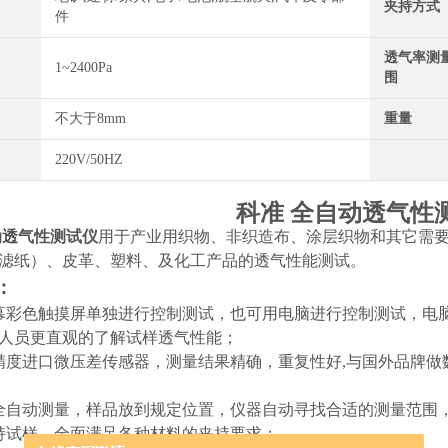
夹持方式
件
透气率测
1~2400Pa
围
不大于8mm
重量
220V/50HZ
科准 全自动透气性
动透气性测试仪
用于产业用织物、非织造布、涂层织物和其它需
滤纸
）、
皮革、塑料、及化工产品的透气性能测试。
：
幕彩色触摸屏单独进行控制测试，也可用电脑进行控制测试，电
人员更直观的了解试样透气性能；
精度进口微压差传感器，测量结果精确，重复性好,与国外品牌
全自动测量，样品放到规定位置，仪器自动寻找合适的测量范围
持试样，全面满足各种材料的夹持要求；