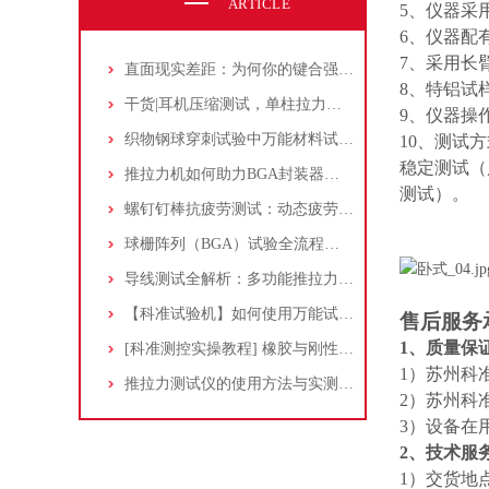
ARTICLE
5、仪器采
6、仪器配
7、采用长
直面现实差距：为何你的键合强度达不到理论值？
8、特铝试
干货|耳机压缩测试，单柱拉力试验机配合定制夹具！
9、仪器操
织物钢球穿刺试验中万能材料试验机的应用:原理、标准和流程解析。
10、测试
稳定测试（
推拉力机如何助力BGA封装器件焊点可靠性测试：流程分享
测试）。
螺钉钉棒抗疲劳测试：动态疲劳试验机的应用与操作要点
球栅阵列（BGA）试验全流程解析：从测试方法到检测设备
导线测试全解析：多功能推拉力测试机如何覆盖不同结构与材料
【科准试验机】如何使用万能试验机，测试塑料吸管，看完秒懂！
售后服务
1、质量保
[科准测控实操教程] 橡胶与刚性基材黏附强度测定的实用方法与标准！
1）苏州科
推拉力测试仪的使用方法与实测案例分享
2）苏州科
3）设备在
2、技术服
1）交货地