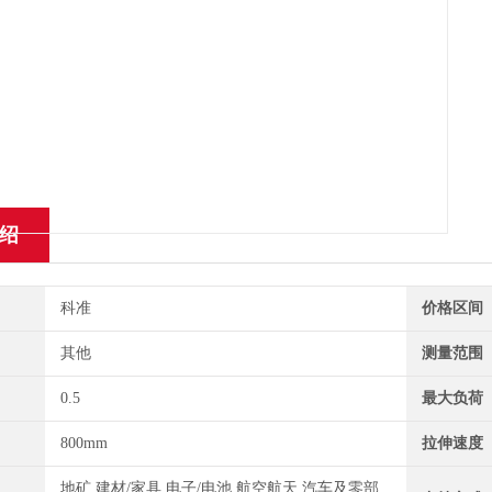
绍
科准
价格区间
其他
测量范围
0.5
最大负荷
800mm
拉伸速度
地矿,建材/家具,电子/电池,航空航天,汽车及零部