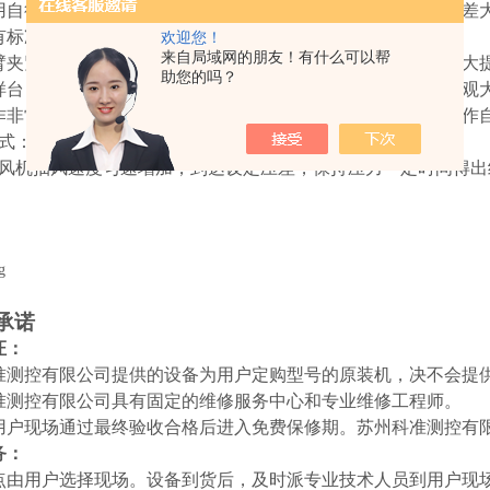
用自行设计的消音装置来控制抽吸风机，解决了同类产品因压差
有标准的校验孔板，可快速完成校验，以保障数据的准确性；
欢迎您！
来自局域网的朋友！有什么可以帮
臂夹紧手柄，能测量较大的样品，而不必将大的样品裁小，大大
助您的吗？
样台，整机外壳金属烤漆工艺处理，经久耐用整机外观造型美观
作非常简单，中、英文界面可互换，即使是无经验的人员也操作
方式：快速测试（单次测试时间小于30秒，快速得出结果）；
风机抽风速度匀速增加，到达设定压差，保持压力一定时间得出
承诺
证：
准测控有限公司提供的设备为用户定购型号的原装机，决不会提
准测控有限公司具有固定的维修服务中心和专业维修工程师。
用户现场通过最终验收合格后进入免费保修期。苏州科准测控有
务：
点由用户选择现场。设备到货后，及时派专业技术人员到用户现