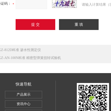
验证码：
请输入计算结果（
KZ-812D科准 渗水性测定仪
KZ-AN-100N科准 精密型弹簧扭转试验机
快速导航
SBC-500
产品展示
电子万能试验机5KG
资讯中心