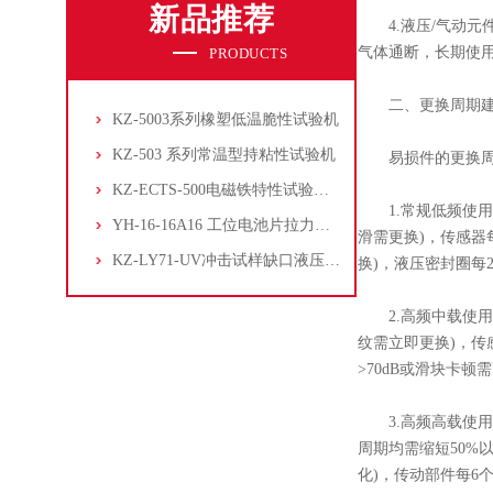
新品推荐
4.液压/气动元件
气体通断，长期使用
PRODUCTS
二、更换周期建
KZ-5003系列橡塑低温脆性试验机
KZ-503 系列常温型持粘性试验机
易损件的更换周期
KZ-ECTS-500电磁铁特性试验系统
1.常规低频使用(
YH-16-16A16 工位电池片拉力试验机
滑需更换)，传感器每
KZ-LY71-UV冲击试样缺口液压拉床
换)，液压密封圈每
2.高频中载使用(1
纹需立即更换)，传
>70dB或滑块卡顿
3.高频高载使用(>
周期均需缩短50%
化)，传动部件每6