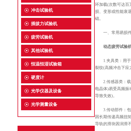
环加载(次数可达百
冲击试验机
损、变形或性能衰
础。
插拔力试验机
一、常用易损件
疲劳试验机
动态疲劳试验
其他试验机
1.夹具类：用于固
恒温恒湿试验箱
裂纹(高频冲击下应
硬度计
2.传感器类：载荷
电晶体)易受高频振
光学仪器及设备
导致失效)。
光学测量设备
3.传动部件：包括
因长期传递高频扭矩
导轨的滑块因润滑不