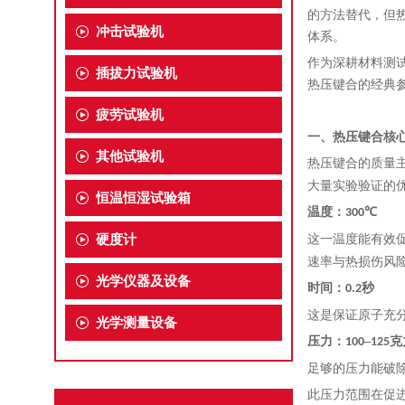
的方法替代，但
冲击试验机
体系。
作为深耕材料测
插拔力试验机
热压键合的经典
疲劳试验机
一、热压键合核
其他试验机
热压键合的质量
大量实验验证的
恒温恒湿试验箱
温度：
℃
300
硬度计
这一温度能有效
速率与热损伤风
光学仪器及设备
时间：
秒
0.2
这是保证原子充
光学测量设备
压力：
–
克
100
125
足够的压力能破
此压力范围在促