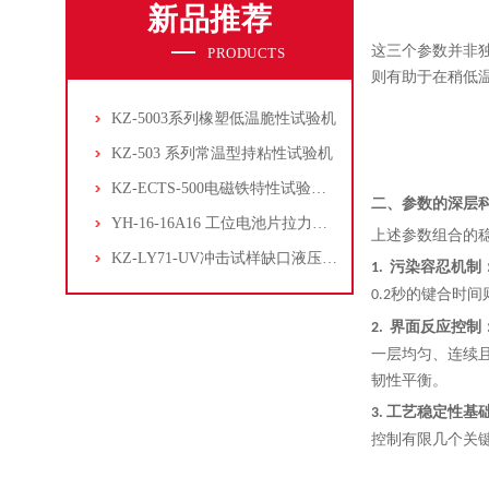
新品推荐
这三个参数并非
PRODUCTS
则有助于在稍低
KZ-5003系列橡塑低温脆性试验机
KZ-503 系列常温型持粘性试验机
KZ-ECTS-500电磁铁特性试验系统
二、参数的深层
YH-16-16A16 工位电池片拉力试验机
上述参数组合的
KZ-LY71-UV冲击试样缺口液压拉床
污染容忍机制
1.
秒的键合时间
0.2
界面反应控制
2.
一层均匀、连续
韧性平衡。
工艺稳定性基
3.
控制有限几个关