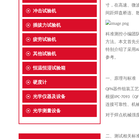
寸，在高速、微
冲击试验机
间距焊盘桥连、
插拔力试验机
科准测控小编团
疲劳试验机
方法。本文首先
特别介绍了采用
A
其他试验机
参考。
恒温恒湿试验箱
一、原理与标准
硬度计
器件组装工艺
QFN
光学仪器及设备
根据
《
IPC-7093
QF
连接可靠性、机
光学测量设备
对于焊点机械强
二、测试相关标