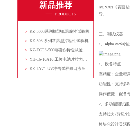
新品推荐
《表面贴
IPC-9701
PRODUCTS
导。
KZ-5003系列橡塑低温脆性试验机
三、测试仪器
KZ-503 系列常温型持粘性试验机
推
1、Alpha w260
KZ-ECTS-500电磁铁特性试验系统
YH-16-16A16 工位电池片拉力试验机
、设备特点
1
KZ-LY71-UV冲击试样缺口液压拉床
高精度：全量程
功能性：支持多
操作便捷：配备专
、多功能测试能
2
支持拉力
剪切
推
/
/
模块化设计灵活