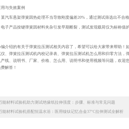
应用与失效案例
：某汽车悬架弹簧因热处理不当导致刚度偏差
20%
，通过测试筛选出不合
：电子产品按键弹簧因材料夹杂引发早期断裂，测试发现载荷仅为标称值
小编介绍的有关于弹簧拉压测试相关内容了，希望可以给大家带来帮助！
试仪、弹簧拉压测试机内校记录表、弹簧拉压测试机怎么用和归零方法，
机产线、说明书、厂家、价格、怎么用、说明书和使用视频等问题，欢迎
免费解答！
万能材料试验机助力测试绝缘纸拉伸强度：步骤、标准与常见问题
万能材料试验机搭配恒温水浴：医用镍钛记忆合金37°C拉伸测试全解析