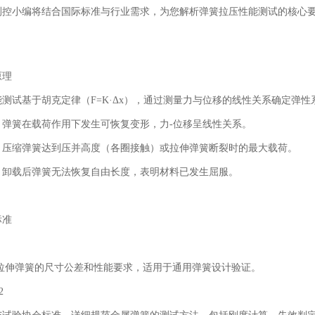
测控
小编将
结合国际标准与行业需求，为您解析弹簧拉压性能测试的核心
原理
能测试基于胡克定律（
F=K·Δx
），通过测量力与位移的线性关系确定弹性
：弹簧在载荷作用下发生可恢复变形，力
-
位移呈线性关系。
：压缩弹簧达到压并高度（各圈接触）或拉伸弹簧断裂时的最大载荷。
：卸载后弹簧无法恢复自由长度，表明材料已发生屈服。
标准
拉伸弹簧的尺寸公差和性能要求，适用于通用弹簧设计验证。
2