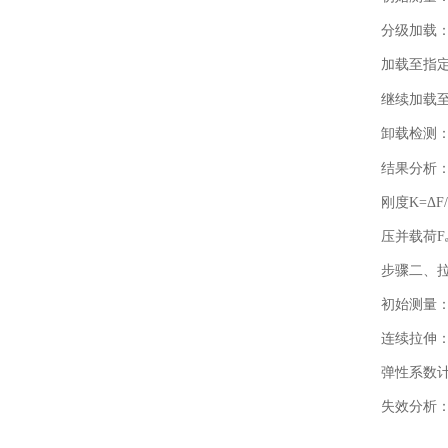
分级加载
加载至指
继续加载
卸载检测
结果分析
刚度
K=ΔF
压并载荷
F
步骤二、
初始测量
连续拉伸
弹性系数
失效分析