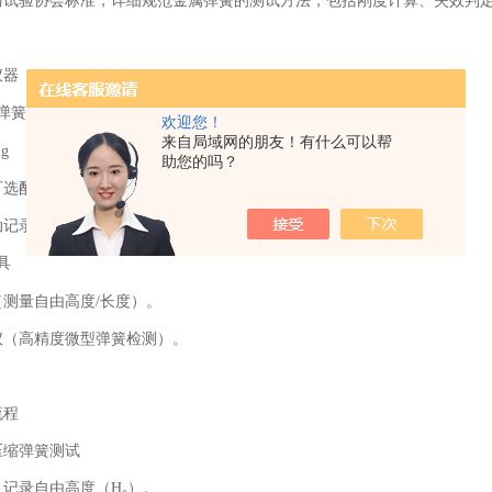
与试验协会标准，详细规范金属弹簧的测试方法，包括刚度计算、失效判
仪器
弹簧测试机
欢迎您！
来自局域网的朋友！有什么可以帮
助您的吗？
可选配大力值设备）（覆盖微型弹簧至重型工业弹簧）。
动记录力
-
位移曲线，计算刚度、压并载荷等参数。
具
（测量自由高度
/
长度）。
仪（高精度微型弹簧检测）。
流程
压缩弹簧测试
：记录自由高度（
H₀
）。