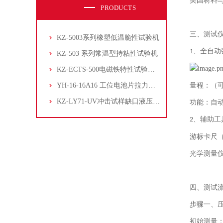
美国材料
PRODUCTS
三、测试
KZ-5003系列橡塑低温脆性试验机
、
全自动
1
KZ-503 系列常温型持粘性试验机
KZ-ECTS-500电磁铁特性试验系统
YH-16-16A16 工位电池片拉力试验机
量程：（
KZ-LY71-UV冲击试样缺口液压拉床
功能：自
、
辅助工
2
游标卡尺
光学测量
四、测试
步骤一、
初始测量