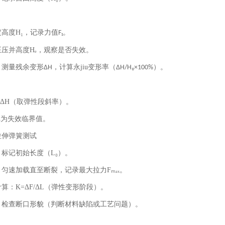
：
定高度
H₁
，记录力值
。
F₁
至压并高度
Hₑ
，观察是否失效。
：测量残余变形
，计算永jiu变形率（
）。
ΔH
ΔH/H₀×100%
：
/ΔH
（取弹性段斜率）。
ₑ
为失效临界值。
拉伸弹簧测试
：标记初始长度（
L₀
）。
：匀速加载直至断裂，记录最大拉力
Fₘₐₓ
。
计算：
K=ΔF/ΔL
（弹性变形阶段）。
：检查断口形貌（判断材料缺陷或工艺问题）。