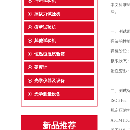
冲击试验机
本文
科准
法。
插拔力试验机
疲劳试验机
一、测试
其他试验机
弹簧的性
弹性阶段
恒温恒湿试验箱
极限状态
硬度计
塑性变形
光学仪器及设备
二、测试
光学测量设备
ISO 2162
规定压缩
/
ASTM F38
新品推荐