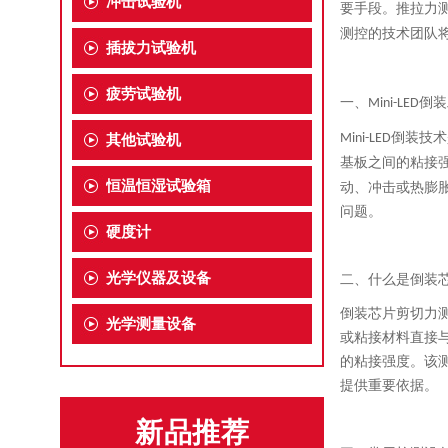
冲击试验机
要手段。推拉力
测控的技术团队
插拔力试验机
疲劳试验机
一、
倒装
Mini-LED
倒装技术
Mini-LED
其他试验机
基板之间的粘接
恒温恒湿试验箱
动、冲击或热膨
问题。
硬度计
光学仪器及设备
二、什么是倒装
倒装芯片剪切力
光学测量设备
或粘接材料直接
的粘接强度。该
提供重要依据。
新品推荐