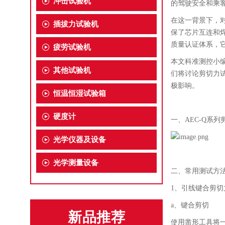
冲击试验机
的驾驶安全和乘
在这一背景下，
插拔力试验机
保了芯片互连和焊
质量认证体系，
疲劳试验机
本文科准测控小编
其他试验机
们将讨论剪切力
极影响。
恒温恒湿试验箱
硬度计
一、AEC-Q系
光学仪器及设备
光学测量设备
二、常用测试方
1、引线键合剪切
a、键合剪切
新品推荐
使用凿形工具将