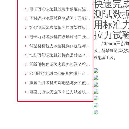
快速完
电子万能试验机应用于预灌封注射器注射针与针座连接力测试：方法与步骤详解
测试数据
了解锂电池隔膜穿刺试验：万能试验机与穿刺夹具的应用操作指南
用标准
如何测试金属薄板的拉伸塑性应变比(r值)：万能试验机操作步骤解析！
拉力试
电子万能试验机在玻璃环弯曲强度测试中的应用：原理、标准和流程
150mm三点
保温材料拉力试验机操作规程与测试标准介绍：夹具选择及应用
试，能够满足高校
动静万能试验机的特点是什么？适合做什么试验？
靠配套工装。
丝线做拉伸试验夹具怎么选？丝线拉伸试验夹具应该如何操作？
PCB推拉力测试机夹具支撑不到位，贴片电阻掉件却测不出？一个案例告诉你
推拉力测试机夹具选型与安装使用详细指南
电磁力测试怎么做？拉力试验机选量程/精度/夹具配置指南