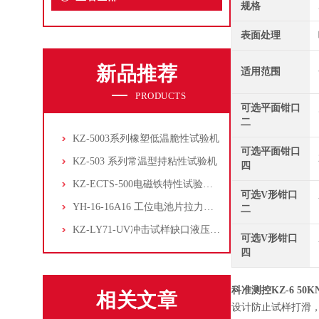
规格
表面处理
新品推荐
适用范围
PRODUCTS
可选平面钳口
二
KZ-5003系列橡塑低温脆性试验机
可选平面钳口
KZ-503 系列常温型持粘性试验机
四
KZ-ECTS-500电磁铁特性试验系统
可选V形钳口
YH-16-16A16 工位电池片拉力试验机
二
KZ-LY71-UV冲击试样缺口液压拉床
可选V形钳口
四
科准测控KZ-6
50
相关文章
设计防止试样打滑