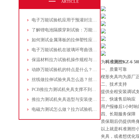
ARTICLE
电子万能试验机应用于预灌封注射器注射针与针座连接力测试：方法与步骤详解
了解锂电池隔膜穿刺试验：万能试验机与穿刺夹具的应用操作指南
如何测试金属薄板的拉伸塑性应变比(r值)：万能试验机操作步骤解析！
电子万能试验机在玻璃环弯曲强度测试中的应用：原理、标准和流程
保温材料拉力试验机操作规程与测试标准介绍：夹具选择及应用
为
科准测控KZ-6
5
一、质量可靠
动静万能试验机的特点是什么？适合做什么试验？
楔形夹具均为原厂
丝线做拉伸试验夹具怎么选？丝线拉伸试验夹具应该如何操作？
二、技术支持
PCB推拉力测试机夹具支撑不到位，贴片电阻掉件却测不出？一个案例告诉你
提供全程安装调试
三、快速售后响应
推拉力测试机夹具选型与安装使用详细指南
用户报修后1小时响
电磁力测试怎么做？拉力试验机选量程/精度/夹具配置指南
四、长期服务保障
质保期后仍提供终
以上就是科准测控
夹具，或者想优化