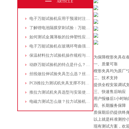
ARTICLE
电子万能试验机应用于预灌封注射器注射针与针座连接力测试：方法与步骤详解
了解锂电池隔膜穿刺试验：万能试验机与穿刺夹具的应用操作指南
如何测试金属薄板的拉伸塑性应变比(r值)：万能试验机操作步骤解析！
电子万能试验机在玻璃环弯曲强度测试中的应用：原理、标准和流程
保温材料拉力试验机操作规程与测试标准介绍：夹具选择及应用
为保障楔形夹具在
一、质量可靠
动静万能试验机的特点是什么？适合做什么试验？
楔形夹具均为原厂*
丝线做拉伸试验夹具怎么选？丝线拉伸试验夹具应该如何操作？
二、技术支持
PCB推拉力测试机夹具支撑不到位，贴片电阻掉件却测不出？一个案例告诉你
提供全程安装调试
三、快速售后响应
推拉力测试机夹具选型与安装使用详细指南
用户报修后1小时响
电磁力测试怎么做？拉力试验机选量程/精度/夹具配置指南
四、长期服务保障
质保期后仍提供终
以上就是科准测控
现有测试方案，欢