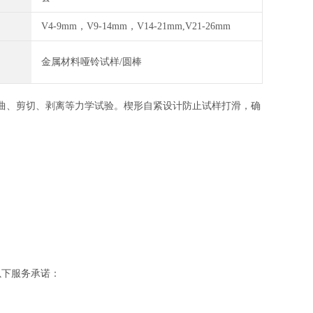
V4-9mm，V9-14mm，V14-21mm,V21-26mm
金属材料哑铃试样/圆棒
曲、剪切、剥离等力学试验。楔形自紧设计防止试样打滑，确
以下服务承诺：