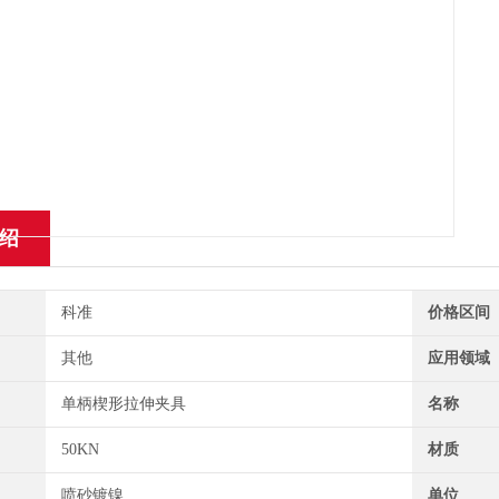
绍
科准
价格区间
其他
应用领域
单柄楔形拉伸夹具
名称
50KN
材质
喷砂镀镍
单位