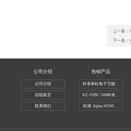
上一条：
下一条：
公司介绍
热销产品
公司介绍
科准单柱电子万能拉力机KZ-S
在线留言
KZ-SSBC-500科准单柱
联系我们
科准 Alpha-W260 半