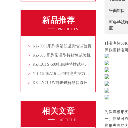
平面钳口
新品推荐
可夹持试
度
PRODUCTS
科准测控
50
KZ-5003系列橡塑低温脆性试验机
保数据精准
KZ-503 系列常温型持粘性试验机
KZ-ECTS-500电磁铁特性试验系统
YH-16-16A16 工位电池片拉力试验机
KZ-LY71-UV冲击试样缺口液压拉床
相关文章
为保障楔形
一、质量可
ARTICLE
楔形夹具均