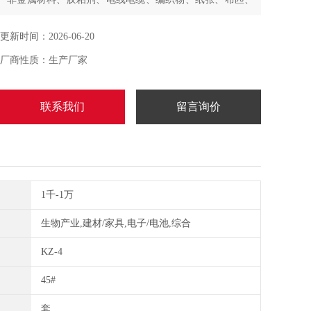
防水卷材及小截面金属细丝的拉伸试验，同时可用于压
缩、弯曲、剪切、剥离、撕裂和抗折等多种力学性能测
更新时间：2026-06-20
试，通用性强，兼容性高，满足多样化材料检测需求。
厂商性质：生产厂家
联系我们
留言询价
1千-1万
生物产业,建材/家具,电子/电池,综合
KZ-4
45#
套