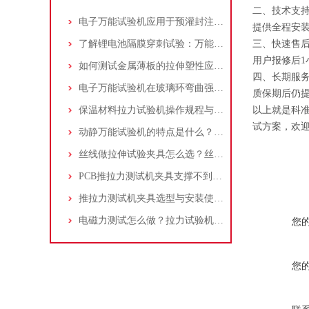
二、技术支
电子万能试验机应用于预灌封注射器注射针与针座连接力测试：方法与步骤详解
提供全程安
了解锂电池隔膜穿刺试验：万能试验机与穿刺夹具的应用操作指南
三、快速售
用户报修后1
如何测试金属薄板的拉伸塑性应变比(r值)：万能试验机操作步骤解析！
四、长期服
电子万能试验机在玻璃环弯曲强度测试中的应用：原理、标准和流程
质保期后仍
保温材料拉力试验机操作规程与测试标准介绍：夹具选择及应用
以上就是科准
试方案，欢
动静万能试验机的特点是什么？适合做什么试验？
丝线做拉伸试验夹具怎么选？丝线拉伸试验夹具应该如何操作？
PCB推拉力测试机夹具支撑不到位，贴片电阻掉件却测不出？一个案例告诉你
推拉力测试机夹具选型与安装使用详细指南
电磁力测试怎么做？拉力试验机选量程/精度/夹具配置指南
您
您