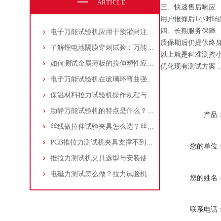
ARTICLE
三、快速售后响应
用户报修后1小时响
四、长期服务保障
电子万能试验机应用于预灌封注射器注射针与针座连接力测试：方法与步骤详解
质保期后仍提供终
了解锂电池隔膜穿刺试验：万能试验机与穿刺夹具的应用操作指南
以上就是科准测控小
如何测试金属薄板的拉伸塑性应变比(r值)：万能试验机操作步骤解析！
优化现有测试方案
电子万能试验机在玻璃环弯曲强度测试中的应用：原理、标准和流程
保温材料拉力试验机操作规程与测试标准介绍：夹具选择及应用
动静万能试验机的特点是什么？适合做什么试验？
产品
丝线做拉伸试验夹具怎么选？丝线拉伸试验夹具应该如何操作？
PCB推拉力测试机夹具支撑不到位，贴片电阻掉件却测不出？一个案例告诉你
您的单位
推拉力测试机夹具选型与安装使用详细指南
电磁力测试怎么做？拉力试验机选量程/精度/夹具配置指南
您的姓名
联系电话