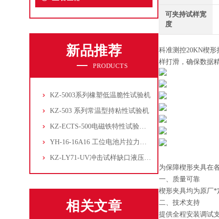
可夹持试样宽
度
新品推荐
科准测控20KN楔
样打滑，确保数据
PRODUCTS
KZ-5003系列橡塑低温脆性试验机
KZ-503 系列常温型持粘性试验机
KZ-ECTS-500电磁铁特性试验系统
YH-16-16A16 工位电池片拉力试验机
KZ-LY71-UV冲击试样缺口液压拉床
为保障楔形夹具在
一、质量可靠
楔形夹具均为原厂*
相关文章
二、技术支持
提供全程安装调试