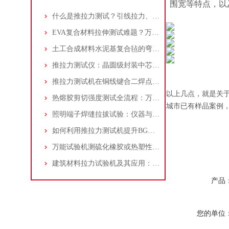
围宽等特点，以
什么是推拉力测试？引线拉力、焊球剪切、芯片剪切与矢量拉力全解析
EVA复合材料拉伸测试难题？万能拉力试验机一站式解决方案
土工合成材料水泥基复合毡的弯曲强度测试：万能材料试验机步骤详解！
推拉力测试仪：晶圆级封装中芯片剪切强度测试的“得力助手”！
推拉力测试机在铜线键合二焊点中的参数优化研究！
以上几点，就是关
热熔胶剪切强度测试全流程：万能材料试验机的应用与操作技巧
城市已有样品案例
照明端子焊缝拉拔试验：仪器与操作步骤全面解析！
如何利用推拉力测试机提升BGA封装料件焊点质量？快来了解！
万能试验机测硫化橡胶或热塑性橡胶拉伸性能：原理、步骤与标准解析
建筑材料拉力试验机及其应用：深入探讨工作原理和特点
产品
您的单位